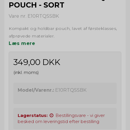
POUCH - SORT
Vare nr. E10RTQSSBK
Kompakt og holdbar pouch, lavet af førsteklasses,
afprøvede materialer.
Læs mere
349,00 DKK
(inkl. moms)
Model/Varenr.:
E10RTQSSBK
Lagerstatus:
Bestillingsvare - vi giver
besked om leveringstid efter bestilling