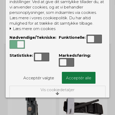
indstillinger. Ved at give dit samtykke tillader du, at
vi anvender cookies, og at vi behandler
personoplysninger, som indsamles via cookies.
Læs mere i vores cookiepolitik. Du har altid
mulighed for at trække dit samtykke tilbage.
PRISGARANTI
Læs mere om cookies
Vi har prisgaranti på alle produkter
Nødvendige/Tekniske:
Funktionelle:
Statistiske:
Markedsføring:
ALTERNATIVE PRODUKTER
Acceptér valgte
Acceptér alle
Vis cookiedetaljer
Nødvendige/Tekniske
Tekniske cookies er nødvendige for, at langt
de fleste hjemmesider fungerer, som de