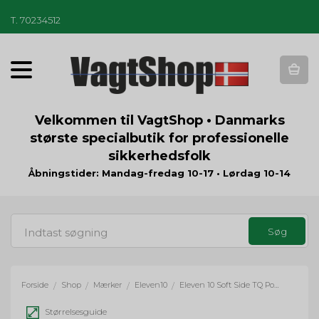
T
.
70234512
T
o
g
g
Velkommen til VagtShop • Danmarks
l
største specialbutik for professionelle
e
sikkerhedsfolk
n
a
Åbningstider: Mandag-fredag 10-17 • Lørdag 10-14
v
i
g
a
t
i
o
Forside
Shop
Mærker
Eleven10
Eleven 10 Soft Side TQ Pouch - sort
/
/
/
/
n
Størrelsesguide