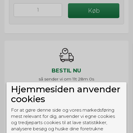
Køb
BESTIL NU
så sender vi om
11t 28m 0s
Eller hent i butikken til kl. 17:00
Hjemmesiden anvender
cookies
For at gøre denne side og vores markedsføring
mest relevant for dig, anvender vi egne cookies
GRATIS LEVERING
og tredjeparts cookies til at lave statistikker,
Til pakkeboks ved køb for 399 kr.
analysere besøg og huske dine foretrukne
Gratis hjemmelevering for 699 kr.