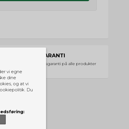
PRISGARANTI
Vi har prisgaranti på alle produkter
der vi egne
ske dine
okies, og at vi
ookiepolitik. Du
edsføring: