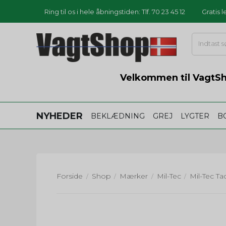
Ring til os i hele åbningstiden: Tlf. 70 23 45 12
Gratis 
Velkommen til VagtSho
NYHEDER
BEKLÆDNING
GREJ
LYGTER
B
Forside
Shop
Mærker
Mil-Tec
/
/
/
/