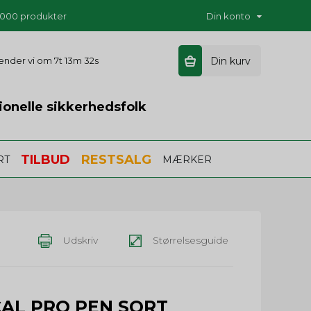
5.000 produkter
Din konto
 sender vi om
7t 13m 31s
Din kurv
ionelle sikkerhedsfolk
TILBUD
RESTSALG
RT
MÆRKER
Udskriv
Størrelsesguide
CAL PRO PEN SORT