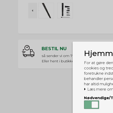
BESTIL NU
Hjemme
så sender vi om
7t 13m 31s
Eller hent i butikken til kl. 17:00
For at gøre den
cookies og tred
foretrukne indst
behandler perso
har altid muligh
Læs mere om
Nødvendige/T