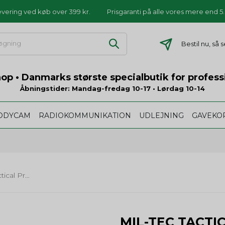
levering ved køb over 399 kr.
Prisgaranti på alle vores mere end 
Bestil nu, så
p • Danmarks største specialbutik for profess
Åbningstider: Mandag-fredag 10-17 • Lørdag 10-14
ODYCAM
RADIOKOMMUNIKATION
UDLEJNING
GAVEKO
Mil-Tec Tactical Pro Pen Sort
MIL-TEC TACTI