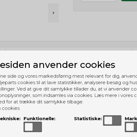
GRATIS LEVERING
siden anvender cookies
Til pakkeboks ved køb for 399 kr.
Gratis hjemmelevering for 699 kr.
ne side og vores markedsføring mest relevant for dig, anven
jeparts cookies til at lave statistikker, analysere besøg og hu
illinger. Ved at give dit samtykke tillader du, at vi anvender co
noplysninger, som indsamles via cookies. Læs mere i vores c
ed for at trække dit samtykke tilbage.
 cookies
ALTERNATIVE PRODUKTER
ekniske:
Funktionelle:
Statistiske:
Mark