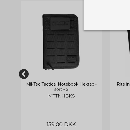
Nødvendige
Tekniske cook
Som navnet a
privatsfære, 
Cookie:
Funktionelle
Funktionelle
PHPSESSID
og indstillin
du har i forho
cker
Mil-Tec Tactical Notebook Hextac -
Rite i
sort - S
cookie_consent
MTTNHBKS
Cookie:
Statistiske
Statistikcook
tempGiftListID
_GRECAPTCHA
hjemmeside. D
der er mest 
finde på side
chosenLang
159,00 DKK
CONSENT