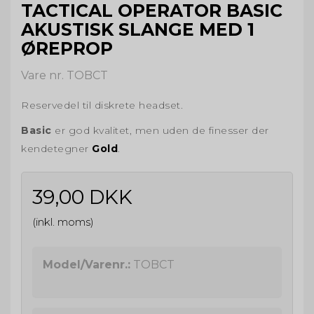
TACTICAL OPERATOR BASIC
AKUSTISK SLANGE MED 1
ØREPROP
Vare nr. TOBCT
Reservedel til diskrete headset.
Basic
er god kvalitet, men uden de finesser der
kendetegner
Gold
.
39,00 DKK
(inkl. moms)
Model/Varenr.:
TOBCT