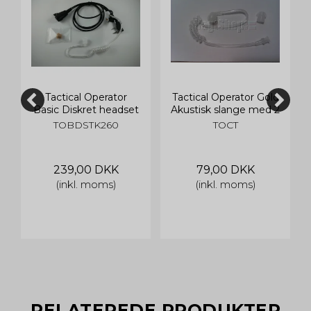
Tactical Operator
Tactical Operator Gold
Basic Diskret headset
Akustisk slange med 2
til Kenwood - med lille
ørepropper
TOBDSTK260
TOCT
mikrofon
239,00 DKK
79,00 DKK
(inkl. moms)
(inkl. moms)
RELATEREDE PRODUKTER