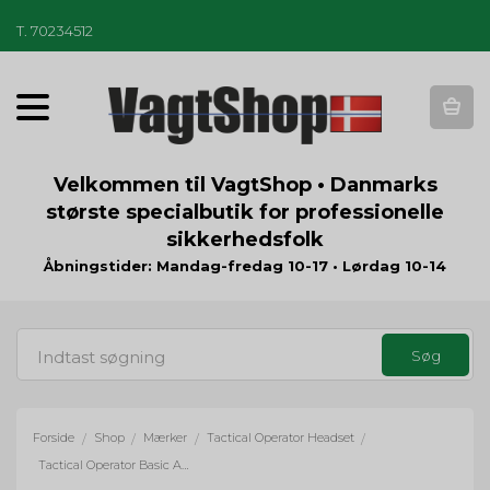
T
.
70234512
T
o
g
g
Velkommen til VagtShop • Danmarks
l
største specialbutik for professionelle
e
sikkerhedsfolk
n
a
Åbningstider: Mandag-fredag 10-17 • Lørdag 10-14
v
i
g
a
t
i
o
Forside
Shop
Mærker
Tactical Operator Headset
/
/
/
/
n
Tactical Operator Basic Akustisk slange med 1 øreprop