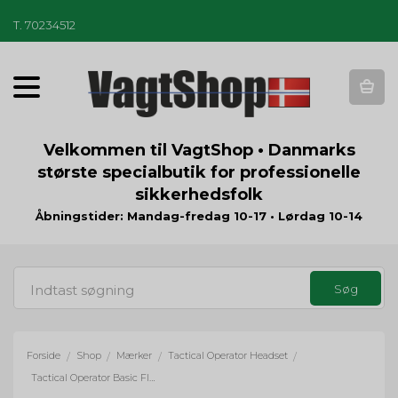
T
.
70234512
T
o
g
g
Velkommen til VagtShop • Danmarks
l
største specialbutik for professionelle
e
sikkerhedsfolk
n
a
Åbningstider: Mandag-fredag 10-17 • Lørdag 10-14
v
i
g
a
t
i
o
Forside
Shop
Mærker
Tactical Operator Headset
/
/
/
/
n
Tactical Operator Basic Flex Earphone Insert