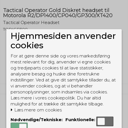
Tactical Operator Gold Diskret headset til
Motorola R2/DP1400/CP040/GP300/XT420
Tactical Operator Headset
TODIGP300
Hjemmesiden anvender
cookies
349,00 DKK
For at gøre denne side og vores markedsføring
(inkl. moms)
mest relevant for dig, anvender vi egne cookies
Vis produkt
og tredjeparts cookies til at lave statistikker,
analysere besøg og huske dine foretrukne
indstillinger. Ved at give dit samtykke tillader du, at
vi anvender cookies, og at vi behandler
personoplysninger, som indsamles via cookies.
Læs mere i vores cookiepolitik. Du har altid
mulighed for at trække dit samtykke tilbage.
Læs mere om cookies
Nødvendige/Tekniske:
Funktionelle: