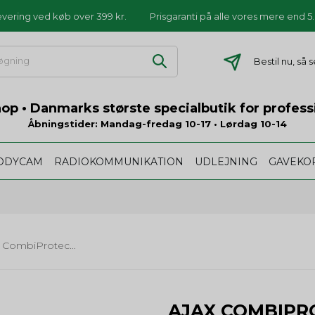
levering ved køb over 399 kr.
Prisgaranti på alle vores mere end 
Bestil nu, så
p • Danmarks største specialbutik for profess
Åbningstider: Mandag-fredag 10-17 • Lørdag 10-14
ODYCAM
RADIOKOMMUNIKATION
UDLEJNING
GAVEKO
Ajax CombiProtect med PIR sensor
AJAX COMBIPR