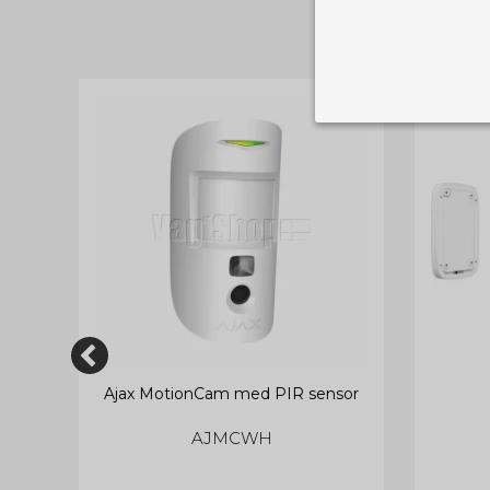
Nødvendige
Tekniske cook
Som navnet a
privatsfære, 
Cookie:
Funktionelle
Funktionelle
PHPSESSID
og indstillin
du har i forho
cookie_consent
Cookie:
Statistiske
Ajax MotionCam med PIR sensor
Statistikcook
tempGiftListID
_GRECAPTCHA
hjemmeside. D
AJMCWH
der er mest 
finde på side
chosenLang
CONSENT