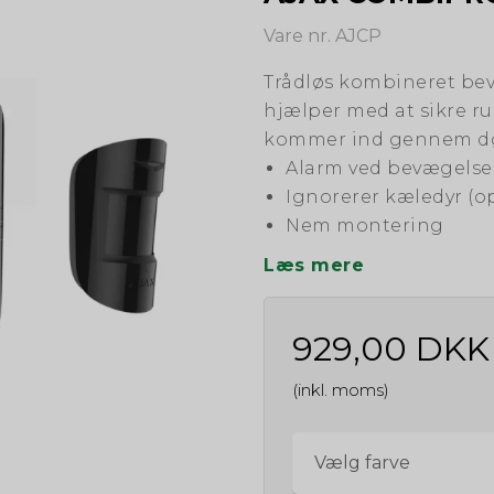
Vare nr. AJCP
Trådløs kombineret be
hjælper med at sikre 
kommer ind gennem dø
Alarm ved bevægelse 
Ignorerer kæledyr (op
Nem montering
Læs mere
929,00 DKK
(inkl. moms)
Vælg farve