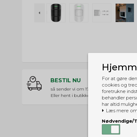
Hjemme
For at gøre den
BESTIL NU
cookies og tred
så sender vi om
17t 49m 36s
foretrukne indst
Eller hent i butikken til kl. 17:00
behandler perso
har altid muligh
Læs mere om
Nødvendige/T