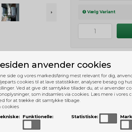
Vælg Variant
siden anvender cookies
ne side og vores markedsføring mest relevant for dig, anven
GRATIS LEVERING
jeparts cookies til at lave statistikker, analysere besøg og hu
Til pakkeboks ved køb for 399 kr.
illinger. Ved at give dit samtykke tillader du, at vi anvender co
Gratis hjemmelevering for 699 kr.
noplysninger, som indsamles via cookies. Læs mere i vores c
ed for at trække dit samtykke tilbage.
 cookies
ekniske:
Funktionelle:
Statistiske:
Mark