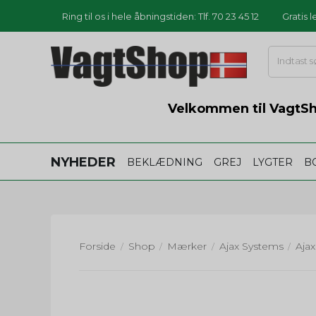
Ring til os i hele åbningstiden: Tlf. 70 23 45 12
Gratis 
Velkommen til VagtSho
NYHEDER
BEKLÆDNING
GREJ
LYGTER
B
Forside
Shop
Mærker
Ajax Systems
/
/
/
/