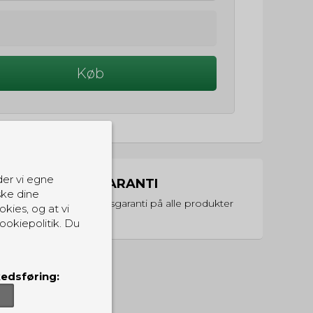
Køb
der vi egne
PRISGARANTI
ske dine
Vi har prisgaranti på alle produkter
okies, og at vi
ookiepolitik. Du
edsføring: