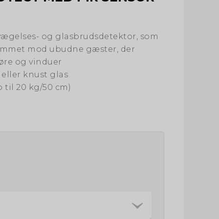
vægelses- og glasbrudsdetektor, som
rummet mod ubudne gæster, der
re og vinduer
eller knust glas
 til 20 kg/50 cm)