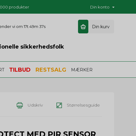
5.000 produkter
Din konto
 sender vi om
17t 49m 36s
Din kurv
ionelle sikkerhedsfolk
TILBUD
RESTSALG
RT
MÆRKER
Udskriv
Størrelsesguide
OTECT MED PIR SENSOR