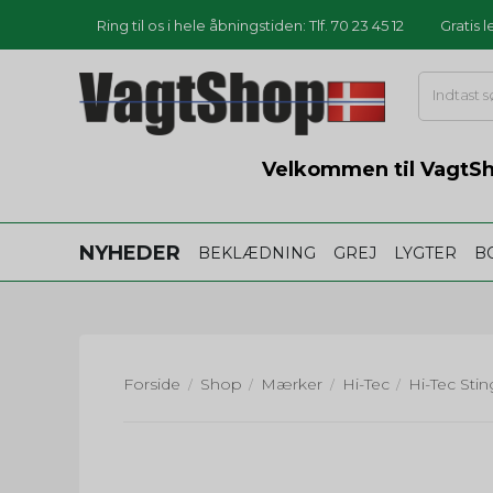
Ring til os i hele åbningstiden: Tlf. 70 23 45 12
Gratis 
Velkommen til VagtSho
NYHEDER
BEKLÆDNING
GREJ
LYGTER
B
Forside
Shop
Mærker
Hi-Tec
/
/
/
/