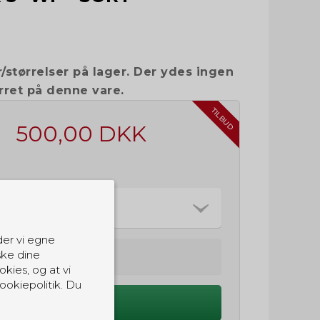
/størrelser på lager. Der ydes ingen
rret på denne vare.
TILBUD
500,00 DKK
der vi egne
ske dine
okies, og at vi
ookiepolitik. Du
Køb