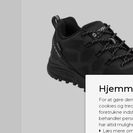
Hjemme
For at gøre den
cookies og tred
foretrukne indst
behandler perso
har altid muligh
Læs mere om