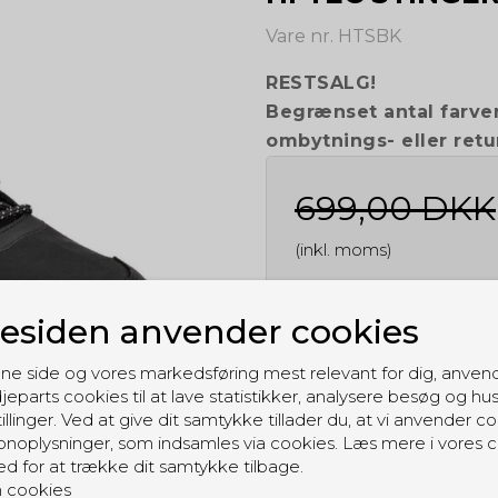
Vare nr. HTSBK
RESTSALG!
Begrænset antal farver
ombytnings- eller retu
699,00 DKK
(inkl. moms)
siden anvender cookies
Vælg størrelse
ne side og vores markedsføring mest relevant for dig, anven
jeparts cookies til at lave statistikker, analysere besøg og hu
Vælg Variant
illinger. Ved at give dit samtykke tillader du, at vi anvender co
noplysninger, som indsamles via cookies. Læs mere i vores c
ed for at trække dit samtykke tilbage.
 cookies