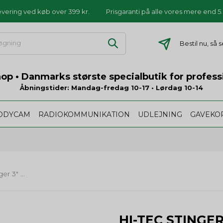
levering ved køb over 399 kr.
Prisgaranti på alle vores mere end 
Bestil nu, så 
p • Danmarks største specialbutik for profess
Åbningstider: Mandag-fredag 10-17 • Lørdag 10-14
ODYCAM
RADIOKOMMUNIKATION
UDLEJNING
GAVEKO
Hi-Tec Stinger 3" WP - sort
HI-TEC STINGER