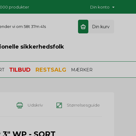
5.000 produkter
Din konto
sender vi om
58t 37m 40s
Din kurv
ionelle sikkerhedsfolk
TILBUD
RESTSALG
RT
MÆRKER
Udskriv
Størrelsesguide
 3" WP - SORT