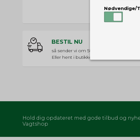
Nødvendige/T
BESTIL NU
så sender vi om
58t 37m 40s
Eller hent i butikken til kl. 17:00
Nødvendige
Tekniske cook
Som navnet a
privatsfære, 
Cookie:
Funktionelle
Funktionelle
PHPSESSID
og indstillin
du har i forho
Hold dig opdateret med gode tilbud og nyhe
Vagtshop
cookie_consent
Cookie:
Statistiske
Statistikcook