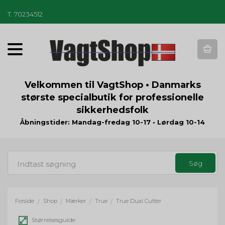
T
.
70234512
T
o
g
g
Velkommen til VagtShop • Danmarks
l
største specialbutik for professionelle
e
sikkerhedsfolk
n
a
Åbningstider: Mandag-fredag 10-17 • Lørdag 10-14
v
i
g
a
t
i
o
Forside
Shop
Mærker
True
True Dual Cutter
/
/
/
/
n
Størrelsesguide