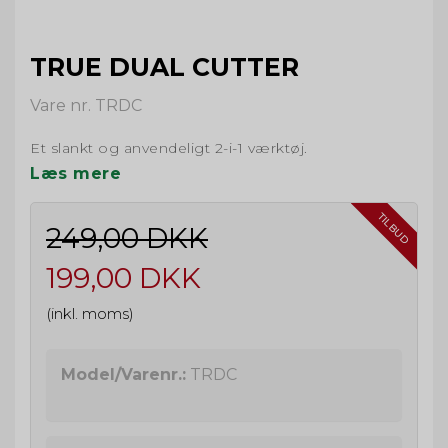
TRUE DUAL CUTTER
Vare nr. TRDC
Et slankt og anvendeligt 2-i-1 værktøj.
Læs mere
TILBUD
249,00 DKK
199,00 DKK
(inkl. moms)
Model/Varenr.:
TRDC