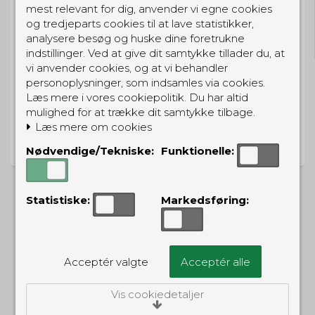
mest relevant for dig, anvender vi egne cookies
GRATIS LEVERING
og tredjeparts cookies til at lave statistikker,
Til pakkeboks ved køb for 399 kr.
analysere besøg og huske dine foretrukne
Gratis hjemmelevering for 699 kr.
indstillinger. Ved at give dit samtykke tillader du, at
vi anvender cookies, og at vi behandler
personoplysninger, som indsamles via cookies.
Læs mere i vores cookiepolitik. Du har altid
mulighed for at trække dit samtykke tilbage.
PRISGARANTI
Læs mere om cookies
Vi har prisgaranti på alle produkter
Nødvendige/Tekniske:
Funktionelle:
Statistiske:
Markedsføring:
ALTERNATIVE PRODUKTER
Acceptér valgte
Acceptér alle
UD
TILBUD
Vis cookiedetaljer