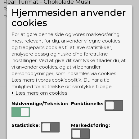
Real Turmat - Chokolade Müsli
Real Turmat
Hjemmesiden anvender
RTCM
cookies
For at gøre denne side og vores markedsføring
69,00 DKK
mest relevant for dig, anvender vi egne cookies
og tredjeparts cookies til at lave statistikker,
(inkl. moms)
analysere besøg og huske dine foretrukne
Vis produkt
indstillinger. Ved at give dit samtykke tillader du, at
vi anvender cookies, og at vi behandler
personoplysninger, som indsamles via cookies.
Læs mere i vores cookiepolitik. Du har altid
mulighed for at trække dit samtykke tilbage.
Læs mere om cookies
Nødvendige/Tekniske:
Funktionelle:
Statistiske:
Markedsføring: