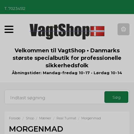
T
.
70234512
T
o
g
g
Velkommen til VagtShop • Danmarks
l
største specialbutik for professionelle
e
sikkerhedsfolk
n
a
Åbningstider: Mandag-fredag 10-17 • Lørdag 10-14
v
i
g
a
t
i
o
Forside
Shop
Mærker
Real Turmat
Morgenmad
/
/
/
/
n
MORGENMAD