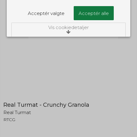
Acceptér valgte
Acceptér alle
Vis cookiedetaljer
Nødvendige/Tekniske
Tekniske cookies er nødvendige for, at langt
de fleste hjemmesider fungerer, som de
skal. Som navnet angiver, har de kun teknisk
betydning og dermed ikke nogen
indvirkning på din privatsfære, idet de ikke
registrerer, hvad du søger efter på andre
hjemmesider.
Cookie:
Udløber:
Funktionelle
Funktionelle cookies anvendes for at huske
PHPSESSID
Session
Real Turmat - Crunchy Granola
dine brugerpræferencer ved at huske de
valg og indstillinger du foretager på
Oprindelse:
Real Turmat
hjemmesiden, det kan f.eks. dreje sig om,
System
hvilke præferencer du har i forhold til sprog
RTCG
Beskrivelse:
og tekststørrelse.
Denne cookie bruges af serveren til
at holde styr på din session.
Cookie:
Udløber: