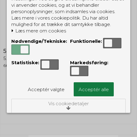
vi anvender cookies, og at vi behandler
personoplysninger, som indsamles via cookies.
Læs mere i vores cookiepolitik. Du har altid
mulighed for at trække dit samtykke tilbage.
Læs mere om cookies
Nødvendige/Tekniske:
Funktionelle:
5.11 6.6 Pouch
5.11 Tactical
Statistiske:
Markedsføring:
66
219,00 DKK
Acceptér valgte
Acceptér alle
(inkl. moms)
Vis cookiedetaljer
Vis produkt
Nødvendige/Tekniske
Tekniske cookies er nødvendige for, at langt
de fleste hjemmesider fungerer, som de
skal. Som navnet angiver, har de kun teknisk