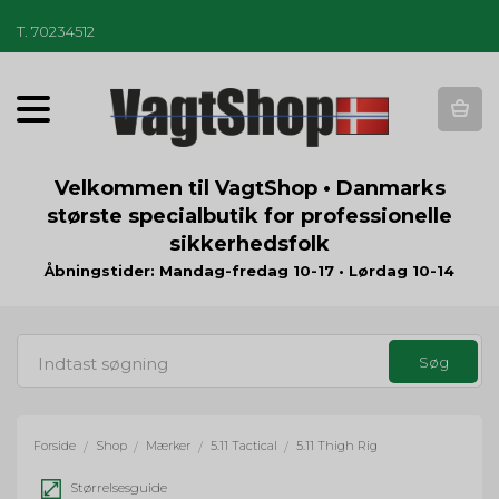
T
.
70234512
T
o
g
g
Velkommen til VagtShop • Danmarks
l
største specialbutik for professionelle
e
sikkerhedsfolk
n
a
Åbningstider: Mandag-fredag 10-17 • Lørdag 10-14
v
i
g
a
t
i
o
Forside
Shop
Mærker
5.11 Tactical
5.11 Thigh Rig
/
/
/
/
n
Størrelsesguide