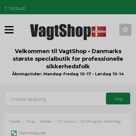
T
.
70234512
T
o
g
g
Velkommen til VagtShop • Danmarks
l
største specialbutik for professionelle
e
sikkerhedsfolk
n
a
Åbningstider: Mandag-fredag 10-17 • Lørdag 10-14
v
i
g
a
t
i
o
Forside
Shop
Mærker
5.11 Tactical
5.11 Wingman Patrol Bag
/
/
/
/
n
Størrelsesguide