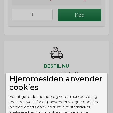
Køb
BESTIL NU
så sender vi om
5t 28m 13s
Hjemmesiden anvender
Eller hent i butikken til kl. 17:00
cookies
For at gøre denne side og vores markedsføring
mest relevant for dig, anvender vi egne cookies
GRATIS LEVERING
og tredjeparts cookies til at lave statistikker,
analysere besøg og huske dine foretrukne