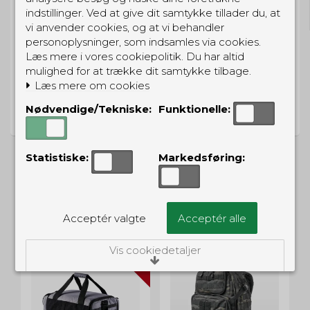
Til pakkeboks ved køb for 399 kr.
indstillinger. Ved at give dit samtykke tillader du, at
Gratis hjemmelevering for 699 kr.
vi anvender cookies, og at vi behandler
personoplysninger, som indsamles via cookies.
Læs mere i vores cookiepolitik. Du har altid
mulighed for at trække dit samtykke tilbage.
Læs mere om cookies
PRISGARANTI
Nødvendige/Tekniske:
Funktionelle:
Vi har prisgaranti på alle produkter
Statistiske:
Markedsføring:
ALTERNATIVE PRODUKTER
Acceptér valgte
Acceptér alle
Vis cookiedetaljer
UD
TILBUD
Nødvendige/Tekniske
Tekniske cookies er nødvendige for, at langt