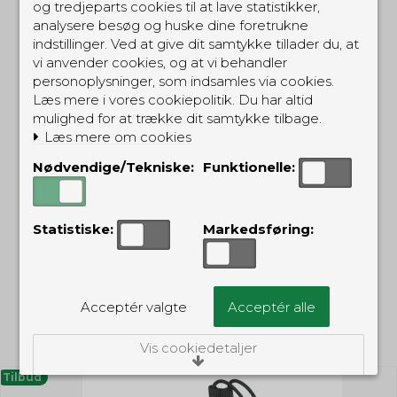
og tredjeparts cookies til at lave statistikker,
analysere besøg og huske dine foretrukne
indstillinger. Ved at give dit samtykke tillader du, at
Mil-Tec Radio Pouch
Tasmanian Tiger
vi anvender cookies, og at vi behandler
MOLLE - sort
Internal Holster R VL -
personoplysninger, som indsamles via cookies.
Sort
MTRPMBK
TTIHRVLBK
Læs mere i vores cookiepolitik. Du har altid
mulighed for at trække dit samtykke tilbage.
99,00 DKK
Læs mere om cookies
69,00 DKK
99,00 DKK
(inkl. moms)
(inkl. moms)
Nødvendige/Tekniske:
Funktionelle:
Statistiske:
Markedsføring:
Acceptér valgte
Acceptér alle
RELATEREDE PRODUKTER
Vis cookiedetaljer
Tilbud
Nødvendige/Tekniske