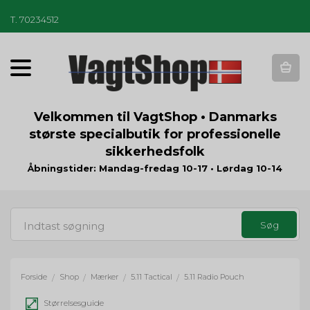
T
.
70234512
T
o
g
g
Velkommen til VagtShop • Danmarks
l
største specialbutik for professionelle
e
sikkerhedsfolk
n
a
Åbningstider: Mandag-fredag 10-17 • Lørdag 10-14
v
i
g
a
t
i
o
Forside
Shop
Mærker
5.11 Tactical
5.11 Radio Pouch
/
/
/
/
n
Størrelsesguide