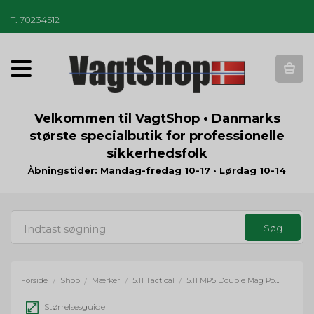
T
.
70234512
T
o
g
g
Velkommen til VagtShop • Danmarks
l
største specialbutik for professionelle
e
sikkerhedsfolk
n
a
Åbningstider: Mandag-fredag 10-17 • Lørdag 10-14
v
i
g
a
t
i
o
Forside
Shop
Mærker
5.11 Tactical
5.11 MP5 Double Mag Pouch Bungee Cover
/
/
/
/
n
Størrelsesguide