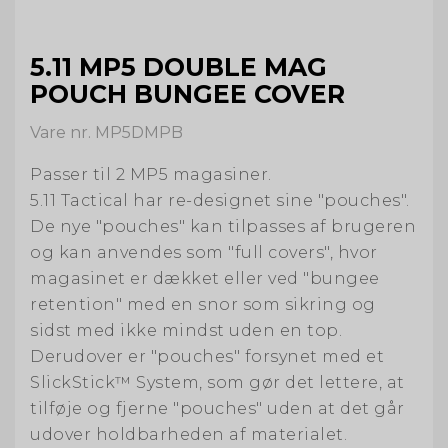
5.11 MP5 DOUBLE MAG
POUCH BUNGEE COVER
Vare nr. MP5DMPB
Passer til 2 MP5 magasiner.
5.11 Tactical har re-designet sine "pouches".
De nye "pouches" kan tilpasses af brugeren
og kan anvendes som "full covers", hvor
magasinet er dækket eller ved "bungee
retention" med en snor som sikring og
sidst med ikke mindst uden en top.
Derudover er "pouches" forsynet med et
SlickStick™ System, som gør det lettere, at
tilføje og fjerne "pouches" uden at det går
udover holdbarheden af materialet.