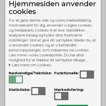
Hjemmesiden anvender
cookies
ALTERNATIVE PRODUKTER
For at gøre denne side og vores markedsføring
mest relevant for dig, anvender vi egne cookies
og tredjeparts cookies til at lave statistikker,
analysere besøg og huske dine foretrukne
indstillinger. Ved at give dit samtykke tillader du, at
vi anvender cookies, og at vi behandler
personoplysninger, som indsamles via cookies.
Læs mere i vores cookiepolitik. Du har altid
mulighed for at trække dit samtykke tilbage.
Læs mere om cookies
Nødvendige/Tekniske:
Funktionelle:
5.11 Radio Pouch
5.11 Flex Disposable
Glove Pouch
RAPBK
FDGPBK
Statistiske:
Markedsføring:
169,00 DKK
229,00 DKK