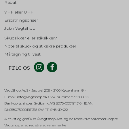
HSID
Rabat
Addwish
Oprindelse:
Beskrivelse:
VHF eller UHF
Google
Indsamler oplysninger om
Erstatningspriser
brugerne til deres addwish ønske
Beskrivelse:
liste. Fra Addwish.
Brugt af Google til at vise personligt tilpassede
Job i VagtShop
annoncer og indsamle brugeroplysninger.
hello_retail_id
Session
Skudsikker eller stiksikker?
OGP
Oprindelse:
Note til skud- og stiksikre produkter
Hello Retail
Oprindelse:
Måltagning til vest
Google
Beskrivelse:
Indsamler oplysninger om
Beskrivelse:
brugerne til deres addwish ønske
FØLG OS
Brugt af Google til at vise personligt tilpassede
liste. Fra Addwish.
annoncer og indsamle brugeroplysninger.
__Secure-3PSIDCC
2 år
OTZ
VagtShop ApS
- Jagtvej 209
- 2100 København Ø •
Oprindelse:
Oprindelse:
E-mail
:
info@vagtshop.dk
CVR-nummer
:
32266622
Google
Google
Bankoplysninger
:
Sydbank A/S 8075-0001911316 • IBAN:
Beskrivelse:
Beskrivelse:
DK0580750001911316 SWIFT: SYBKDK22
Bruges til målretningsformål til at
Brugt af Google til at vise personligt tilpassede
opbygge en profil af den
annoncer og indsamle brugeroplysninger.
Al tekst og grafik er ©Vagtshop ApS og de respektive varemærkeejere.
besøgendes interesser for at vise
relevant og personlige Google-
Vagtshop er et registreret varemærke
1P_JAR
annonceringer.