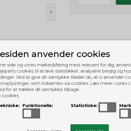
siden anvender cookies
GRATIS LEVERING
Til pakkeboks ved køb for 399 kr.
ne side og vores markedsføring mest relevant for dig, anven
Gratis hjemmelevering for 699 kr.
jeparts cookies til at lave statistikker, analysere besøg og hu
illinger. Ved at give dit samtykke tillader du, at vi anvender co
noplysninger, som indsamles via cookies. Læs mere i vores c
ed for at trække dit samtykke tilbage.
 cookies
ekniske:
Funktionelle:
Statistiske:
Mark
ALTERNATIVE PRODUKTER