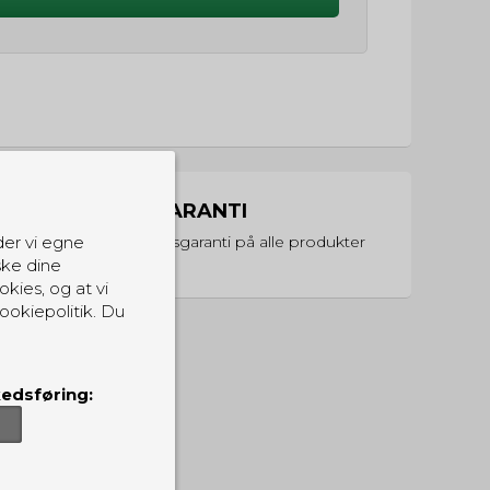
PRISGARANTI
Vi har prisgaranti på alle produkter
der vi egne
ske dine
okies, og at vi
ookiepolitik. Du
edsføring: