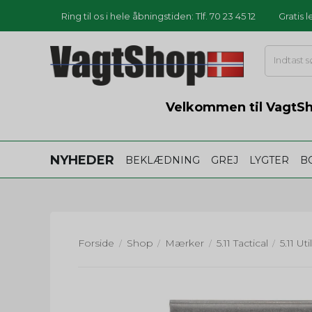
Ring til os i hele åbningstiden: Tlf. 70 23 45 12
Gratis 
Velkommen til VagtSho
NYHEDER
BEKLÆDNING
GREJ
LYGTER
B
Forside
Shop
Mærker
5.11 Tactical
/
/
/
/