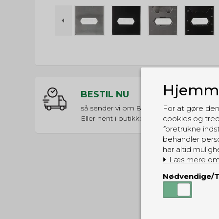
Hjemme
BESTIL NU
så sender vi om
8t 7m 4s
For at gøre den
Eller hent i butikken til kl. 17:00
cookies og tred
foretrukne indst
behandler perso
har altid muligh
Læs mere om
Nødvendige/T