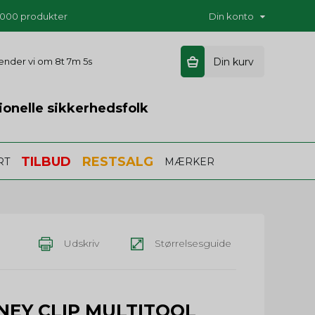
5.000 produkter
Din konto
 sender vi om
8t 7m 4s
Din kurv
ionelle sikkerhedsfolk
TILBUD
RESTSALG
RT
MÆRKER
Udskriv
Størrelsesguide
ONEY CLIP MULTITOOL