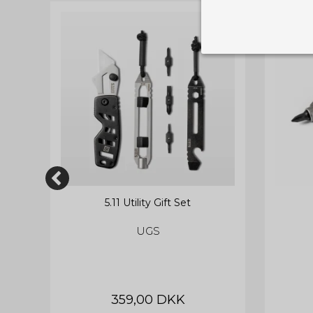
Nødvendige
Tekniske cook
Som navnet a
privatsfære, 
Cookie:
Funktionelle
Funktionelle
PHPSESSID
og indstillin
du har i forho
cookie_consent
5.11 Utility Gift Set
Cookie:
Statistiske
UGS
Statistikcook
tempGiftListID
_GRECAPTCHA
hjemmeside. D
der er mest 
finde på side
chosenLang
CONSENT
359,00 DKK
Cookie:
Markedsføri
cart_session_info