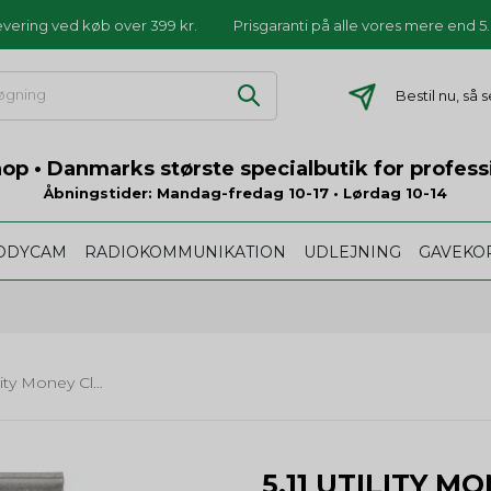
levering ved køb over 399 kr.
Prisgaranti på alle vores mere end 
Bestil nu, så
p • Danmarks største specialbutik for profess
Åbningstider: Mandag-fredag 10-17 • Lørdag 10-14
ODYCAM
RADIOKOMMUNIKATION
UDLEJNING
GAVEKO
5.11 Utility Money Clip Multitool
5.11 UTILITY M