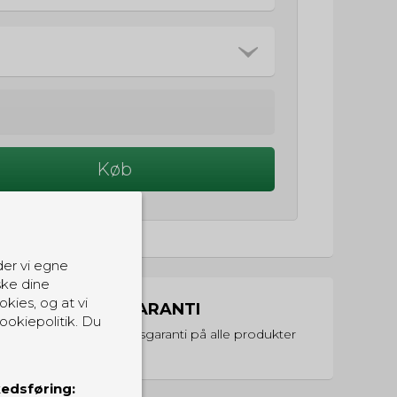
Køb
der vi egne
ske dine
okies, og at vi
PRISGARANTI
ookiepolitik. Du
Vi har prisgaranti på alle produkter
edsføring: