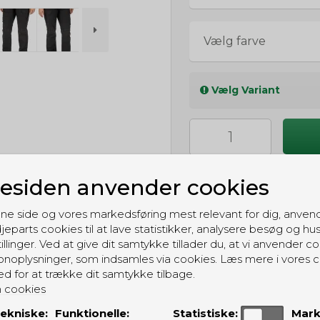
Vælg farve
Vælg Variant
siden anvender cookies
ne side og vores markedsføring mest relevant for dig, anven
jeparts cookies til at lave statistikker, analysere besøg og hu
illinger. Ved at give dit samtykke tillader du, at vi anvender co
GRATIS LEVERING
noplysninger, som indsamles via cookies. Læs mere i vores c
Til pakkeboks ved køb for 399 kr.
ed for at trække dit samtykke tilbage.
Gratis hjemmelevering for 699 kr.
 cookies
ekniske:
Funktionelle:
Statistiske:
Mark