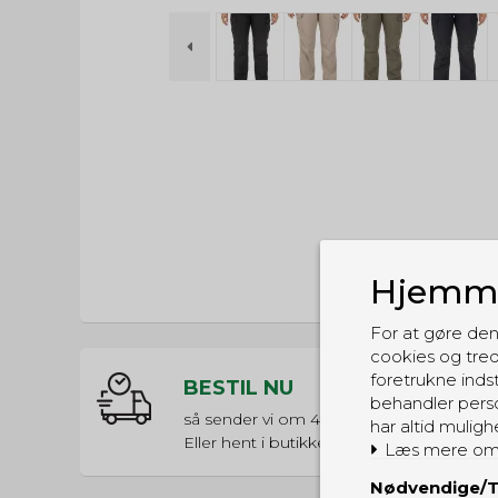
Hjemme
For at gøre den
cookies og tred
foretrukne indst
BESTIL NU
behandler perso
så sender vi om
4t 18m 10s
har altid muligh
Eller hent i butikken til kl. 17:00
Læs mere om
Nødvendige/T