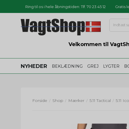
Ring til os i hele åbningstiden: Tlf. 70 23 45 12
Gratis 
Velkommen til VagtSho
NYHEDER
BEKLÆDNING
GREJ
LYGTER
B
Forside
Shop
Mærker
5.11 Tactical
/
/
/
/