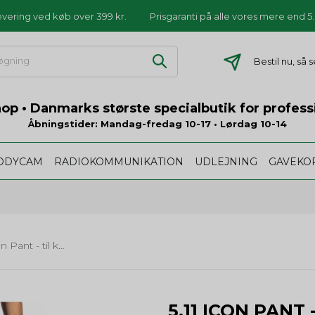
levering ved køb over 399 kr.
Prisgaranti på alle vores mere end 
Bestil nu, så
p • Danmarks største specialbutik for profess
Åbningstider: Mandag-fredag 10-17 • Lørdag 10-14
ODYCAM
RADIOKOMMUNIKATION
UDLEJNING
GAVEKO
5.11 Icon Pant - til kvinder
5.11 ICON PANT 