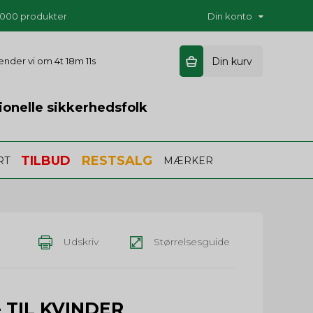
5.000 produkter
Din konto
 sender vi om
4t 18m 10s
Din kurv
ionelle sikkerhedsfolk
TILBUD
RESTSALG
RT
MÆRKER
Udskriv
Størrelsesguide
- TIL KVINDER