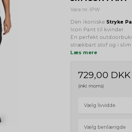
Vare nr. IPW
Den ikoniske
Stryke Pa
Icon Pant til kvinder.
En perfekt outdoorbu
strækbart stof og i slim 
Læs mere
729,00 DKK
(inkl. moms)
Vælg livvidde
Vælg benlængde