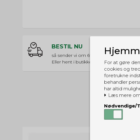
BESTIL NU
Hjemme
så sender vi om
6t 9m 5s
Eller hent i butikken til kl. 17:00
For at gøre den
cookies og tred
foretrukne indst
behandler perso
har altid muligh
Læs mere om
Nødvendige/T