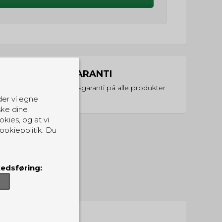
PRISGARANTI
Vi har prisgaranti på alle produkter
der vi egne
ske dine
okies, og at vi
ookiepolitik. Du
edsføring: