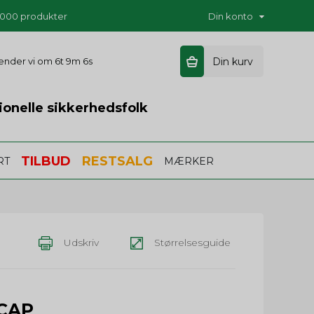
5.000 produkter
Din konto
 sender vi om
6t 9m 5s
Din kurv
ionelle sikkerhedsfolk
TILBUD
RESTSALG
RT
MÆRKER
Udskriv
Størrelsesguide
 CAP