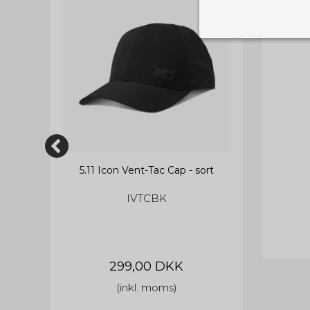
5
Nødvendige
Tekniske cook
Som navnet a
privatsfære, 
Cookie:
Funktionelle
Funktionelle
PHPSESSID
og indstillin
du har i forho
5.11 Icon Vent-Tac Cap - sort
cookie_consent
Cookie:
Statistiske
IVTCBK
Statistikcook
tempGiftListID
_GRECAPTCHA
hjemmeside. D
der er mest 
finde på side
chosenLang
CONSENT
299,00 DKK
Cookie:
Markedsføri
(inkl. moms)
cart_session_info
addwishLogin
Markedsførin
_ga