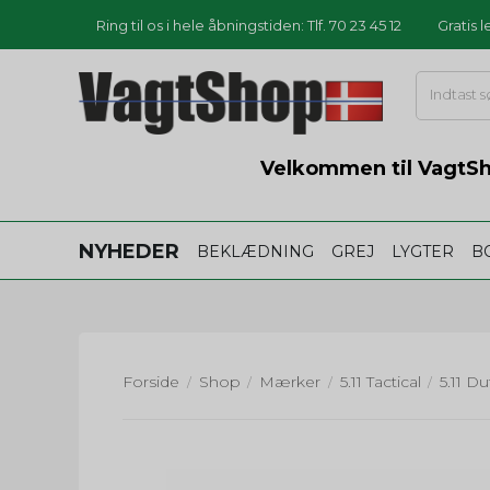
Ring til os i hele åbningstiden: Tlf. 70 23 45 12
Gratis 
Velkommen til VagtSho
NYHEDER
BEKLÆDNING
GREJ
LYGTER
B
Forside
Shop
Mærker
5.11 Tactical
5.11 D
/
/
/
/