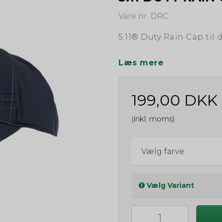
Vare nr. DRC
5.11® Duty Rain Cap til 
Læs mere
199,00 DKK
(inkl. moms)
Vælg farve
Vælg Variant