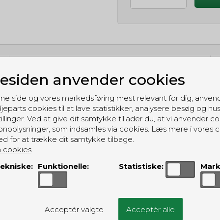
GRATIS LEVERING
siden anvender cookies
Til pakkeboks ved køb for 399 kr.
Gratis hjemmelevering for 699 kr.
ne side og vores markedsføring mest relevant for dig, anven
jeparts cookies til at lave statistikker, analysere besøg og hu
illinger. Ved at give dit samtykke tillader du, at vi anvender co
noplysninger, som indsamles via cookies. Læs mere i vores c
ed for at trække dit samtykke tilbage.
 cookies
ekniske:
Funktionelle:
Statistiske:
Mark
ALTERNATIVE PRODUKTER
Acceptér valgte
Acceptér alle