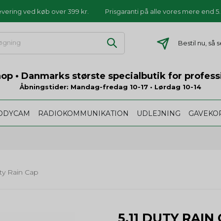
levering ved køb over 399 kr.
Prisgaranti på alle vores mere end 
Bestil nu, så
p • Danmarks største specialbutik for profess
Åbningstider: Mandag-fredag 10-17 • Lørdag 10-14
ODYCAM
RADIOKOMMUNIKATION
UDLEJNING
GAVEKO
uty Rain Cap
5.11 DUTY RAIN