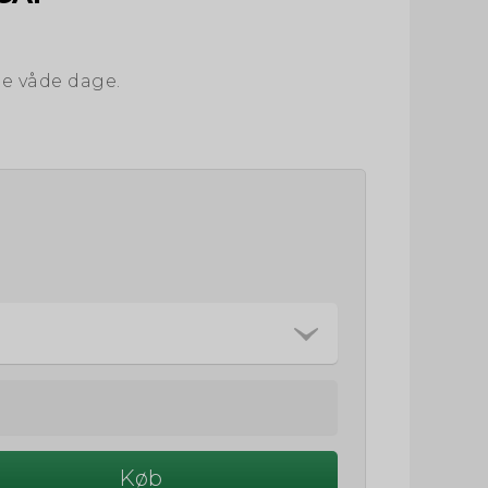
de våde dage.
Køb