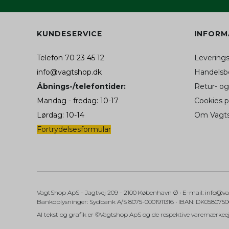
_fbp (Addwish)
aw_source
KUNDESERVICE
INFORM
hello_retail_id
Telefon 70 23 45 12
Levering
SAPISID
info@vagtshop.dk
Handelsbe
__Secure-3PSIDC
Åbnings-/telefontider:
Retur- og
Mandag - fredag: 10-17
Cookies 
__Secure-1PAPISID
Lørdag: 10-14
Om Vagt
APISID
Fortrydelsesformular
__Secure-1PSID
SID
SIDCC
VagtShop ApS
- Jagtvej 209
- 2100 København Ø •
E-mail
:
info@va
Bankoplysninger
:
Sydbank A/S 8075-0001911316 • IBAN: DK058075
Al tekst og grafik er ©Vagtshop ApS og de respektive varemærkeej
SSID
NID