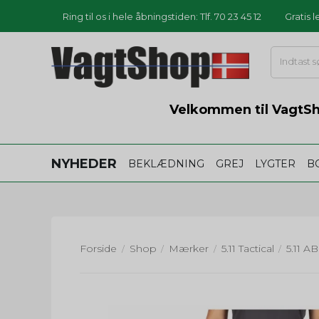
Ring til os i hele åbningstiden: Tlf. 70 23 45 12
Gratis 
Velkommen til VagtSho
NYHEDER
BEKLÆDNING
GREJ
LYGTER
B
Forside
Shop
Mærker
5.11 Tactical
/
/
/
/