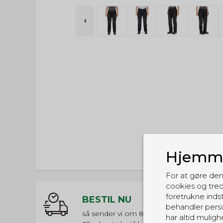
Hjemme
For at gøre den
cookies og tred
foretrukne indst
BESTIL NU
behandler perso
så sender vi om
8t 58m 41s
har altid muligh