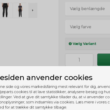
Vælg benlængde
Vælg farve
Vælg Variant
siden anvender cookies
ne side og vores markedsføring mest relevant for dig, anven
jeparts cookies til at lave statistikker, analysere besøg og hu
illinger. Ved at give dit samtykke tillader du, at vi anvender co
GRATIS LEVERING
noplysninger, som indsamles via cookies. Læs mere i vores c
Til pakkeboks ved køb for 399 kr.
ed for at trække dit samtykke tilbage.
Gratis hjemmelevering for 699 kr.