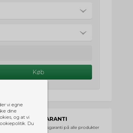
Køb
der vi egne
ske dine
okies, og at vi
PRISGARANTI
ookiepolitik. Du
Vi har prisgaranti på alle produkter