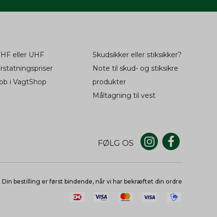
re en
3
måneder
dwish
Session
ter
tid fra
oncører.
wish,
dwish
Session
HF eller UHF
Skudsikker eller stiksikker?
til at
2 år
rstatningspriser
Note til skud- og stiksikre
fil af
2 år
og
oncer
ob i VagtShop
produkter
ger.
Måltagning til vest
fil af
2 år
og
til at
2 år
oncer
fil af
2 år
FØLG OS
ger.
og
til at
2 år
1 år
oncer
-konto
Din bestilling er først bindende, når vi har bekræftet din ordre
ger.
til at
2 år
huske
6