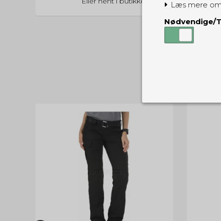
Eller hent i butikken til kl. 17:00
Læs mere om
Nødvendige/T
Nødvendige
Tekniske cook
Som navnet a
privatsfære, 
Cookie:
Funktionelle
Funktionelle
PHPSESSID
og indstillin
du har i forho
cookie_consent
Cookie:
Statistiske