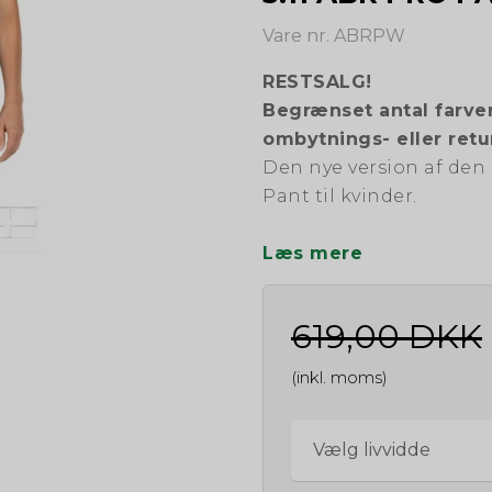
Vare nr. ABRPW
RESTSALG!
Begrænset antal farver
ombytnings- eller retu
Den nye version af den 
Pant til kvinder.
Læs mere
619,00 DKK
(inkl. moms)
Vælg livvidde