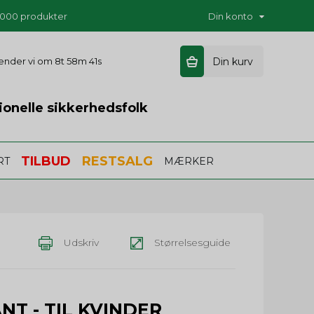
5.000 produkter
Din konto
 sender vi om
8t 58m 41s
Din kurv
ionelle sikkerhedsfolk
TILBUD
RESTSALG
RT
MÆRKER
Udskriv
Størrelsesguide
ANT - TIL KVINDER