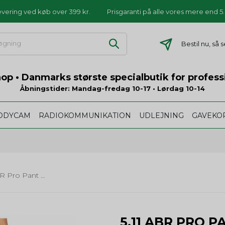
levering ved køb over 399 kr.
Prisgaranti på alle vores mere end 
Bestil nu, så
p • Danmarks største specialbutik for profess
Åbningstider: Mandag-fredag 10-17 • Lørdag 10-14
ODYCAM
RADIOKOMMUNIKATION
UDLEJNING
GAVEKO
5.11 ABR Pro Pant - til kvinder
5.11 ABR PRO P