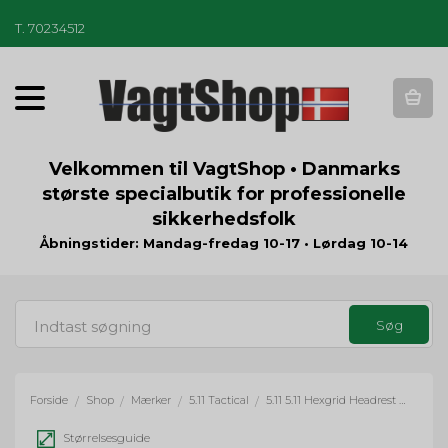
T
.
70234512
T
o
g
g
Velkommen til VagtShop • Danmarks
l
største specialbutik for professionelle
e
sikkerhedsfolk
n
a
Åbningstider: Mandag-fredag 10-17 • Lørdag 10-14
v
i
g
a
t
i
o
Forside
Shop
Mærker
5.11 Tactical
5.11 5.11 Hexgrid Headrest - sort
/
/
/
/
n
Størrelsesguide