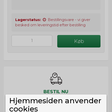
Lagerstatus:
Bestillingsvare - vi giver
besked om leveringstid efter bestilling
Køb
BESTIL NU
Hjemmesiden anvender
så sender vi om
46t 12m 23s
Eller hent i butikken til kl. 17:00
cookies