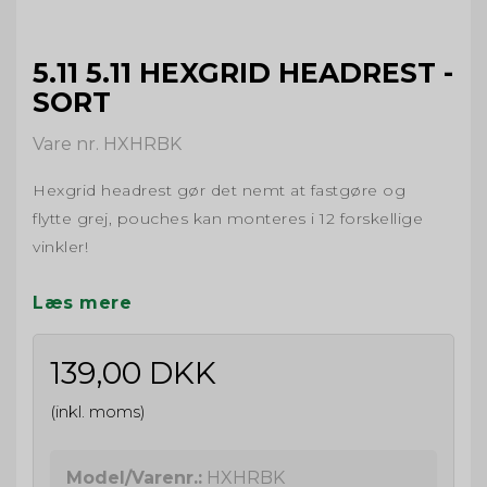
5.11 5.11 HEXGRID HEADREST -
SORT
Vare nr. HXHRBK
Hexgrid headrest gør det nemt at fastgøre og
flytte grej, pouches kan monteres i 12 forskellige
vinkler!
Læs mere
139,00 DKK
(inkl. moms)
Model/Varenr.:
HXHRBK