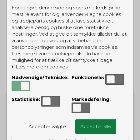
For at gøre denne side og vores markedsføring
mest relevant for dig, anvender vi egne cookies
og tredjeparts cookies til at lave statistikker,
GRATIS LEVERING
analysere besøg og huske dine foretrukne
indstillinger. Ved at give dit samtykke tillader du, at
Til pakkeboks ved køb for 399 kr.
Gratis hjemmelevering for 699 kr.
vi anvender cookies, og at vi behandler
personoplysninger, som indsamles via cookies.
Læs mere i vores cookiepolitik. Du har altid
mulighed for at trække dit samtykke tilbage.
Læs mere om cookies
PRISGARANTI
Nødvendige/Tekniske:
Funktionelle:
Vi har prisgaranti på alle produkter
Statistiske:
Markedsføring:
ALTERNATIVE PRODUKTER
Acceptér valgte
Acceptér alle