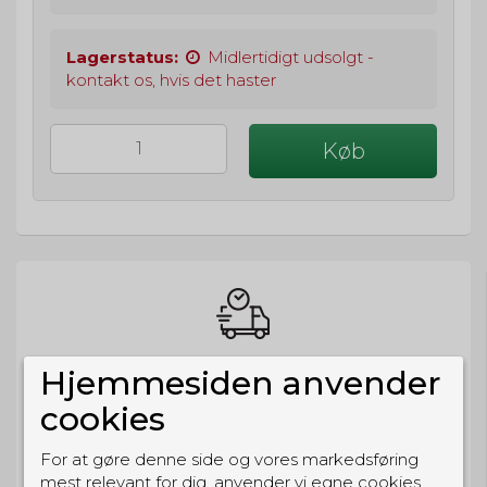
Lagerstatus:
Midlertidigt udsolgt -
kontakt os, hvis det haster
Køb
BESTIL NU
Hjemmesiden anvender
så sender vi om
2t 56m 12s
cookies
Eller hent i butikken til kl. 17:00
For at gøre denne side og vores markedsføring
mest relevant for dig, anvender vi egne cookies