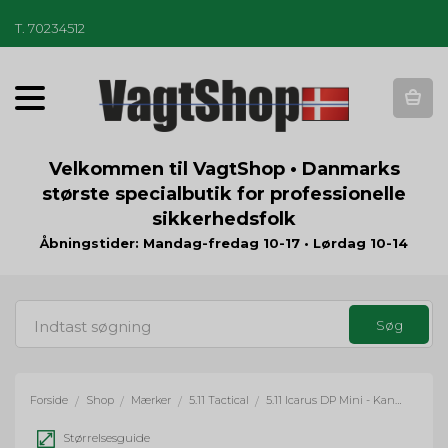
T
.
70234512
T
o
g
g
Velkommen til VagtShop • Danmarks
l
største specialbutik for professionelle
e
sikkerhedsfolk
n
a
Åbningstider: Mandag-fredag 10-17 • Lørdag 10-14
v
i
g
a
t
i
o
Forside
Shop
Mærker
5.11 Tactical
5.11 Icarus DP Mini - Kangaroo
/
/
/
/
n
Størrelsesguide