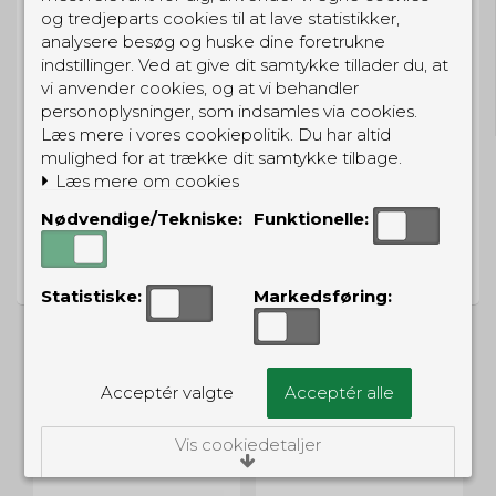
og tredjeparts cookies til at lave statistikker,
analysere besøg og huske dine foretrukne
GRATIS LEVERING
indstillinger. Ved at give dit samtykke tillader du, at
vi anvender cookies, og at vi behandler
Til pakkeboks ved køb for 399 kr.
personoplysninger, som indsamles via cookies.
Gratis hjemmelevering for 699 kr.
Læs mere i vores cookiepolitik. Du har altid
mulighed for at trække dit samtykke tilbage.
Læs mere om cookies
Nødvendige/Tekniske:
Funktionelle:
PRISGARANTI
Vi har prisgaranti på alle produkter
Statistiske:
Markedsføring:
Acceptér valgte
Acceptér alle
ALTERNATIVE PRODUKTER
Vis cookiedetaljer