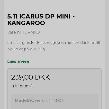
5.11 ICARUS DP MINI -
KANGAROO
Vare nr. IDPMKO
Smart og praktisk hverdagskniv med en slank profil
og vægt på kun 57 g.
Læs mere
239,00 DKK
(inkl. moms)
Model/Varenr.:
IDPMKO