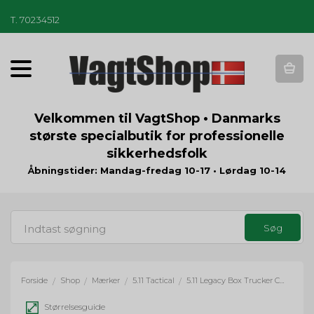
T
.
70234512
T
o
g
g
Velkommen til VagtShop • Danmarks
l
største specialbutik for professionelle
e
sikkerhedsfolk
n
a
Åbningstider: Mandag-fredag 10-17 • Lørdag 10-14
v
i
g
a
t
i
o
Forside
Shop
Mærker
5.11 Tactical
5.11 Legacy Box Trucker Cap
/
/
/
/
n
Størrelsesguide