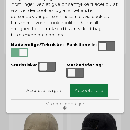
Gratis hjemmelevering for 699 kr.
indstillinger. Ved at give dit samtykke tillader du, at
vi anvender cookies, og at vi behandler
personoplysninger, som indsamles via cookies.
Læs mere i vores cookiepolitik. Du har altid
mulighed for at trække dit samtykke tilbage.
Læs mere om cookies
PRISGARANTI
Nødvendige/Tekniske:
Funktionelle:
Vi har prisgaranti på alle produkter
Statistiske:
Markedsføring:
ALTERNATIVE PRODUKTER
Acceptér valgte
Acceptér alle
Vis cookiedetaljer
Nødvendige/Tekniske
Tekniske cookies er nødvendige for, at langt
de fleste hjemmesider fungerer, som de