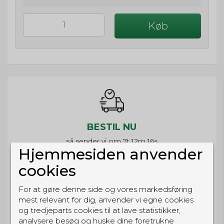
Køb
BESTIL NU
så sender vi om
7t 12m 16s
Hjemmesiden anvender
Eller hent i butikken til kl. 17:00
cookies
For at gøre denne side og vores markedsføring
mest relevant for dig, anvender vi egne cookies
GRATIS LEVERING
og tredjeparts cookies til at lave statistikker,
analysere besøg og huske dine foretrukne
Til pakkeboks ved køb for 399 kr.