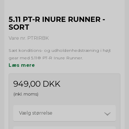
5.11 PT-R INURE RUNNER -
SORT
Vare nr. PTRIRBK
Sæt konditions- og udholdenhedstræning i højt
gear med 5.11® PT-R Inure Runner.
Læs mere
949,00 DKK
(inkl. moms)
Vælg størrelse