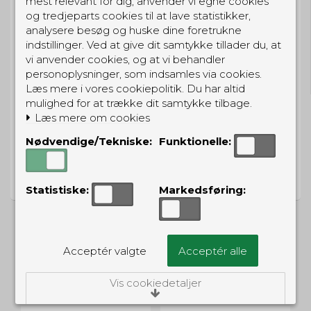
mest relevant for dig, anvender vi egne cookies
og tredjeparts cookies til at lave statistikker,
analysere besøg og huske dine foretrukne
indstillinger. Ved at give dit samtykke tillader du, at
GRATIS LEVERING
vi anvender cookies, og at vi behandler
Til pakkeboks ved køb for 399 kr.
personoplysninger, som indsamles via cookies.
Gratis hjemmelevering for 699 kr.
Læs mere i vores cookiepolitik. Du har altid
mulighed for at trække dit samtykke tilbage.
Læs mere om cookies
Nødvendige/Tekniske:
Funktionelle:
PRISGARANTI
Vi har prisgaranti på alle produkter
Statistiske:
Markedsføring:
Acceptér valgte
Acceptér alle
ALTERNATIVE PRODUKTER
Vis cookiedetaljer