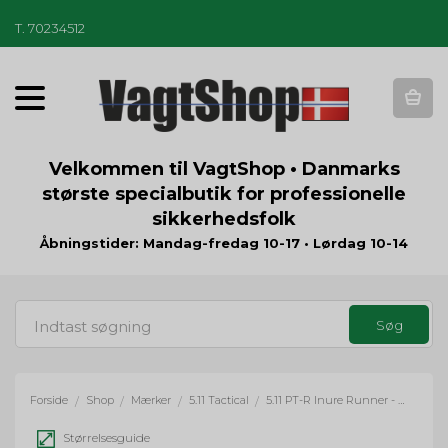
T
.
70234512
T
o
g
g
Velkommen til VagtShop • Danmarks
l
største specialbutik for professionelle
e
sikkerhedsfolk
n
a
Åbningstider: Mandag-fredag 10-17 • Lørdag 10-14
v
i
g
a
t
i
o
Forside
Shop
Mærker
5.11 Tactical
5.11 PT-R Inure Runner - sort
/
/
/
/
n
Størrelsesguide