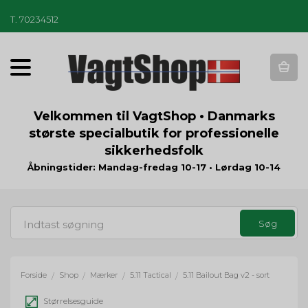
T
.
70234512
T
o
g
g
Velkommen til VagtShop • Danmarks
l
største specialbutik for professionelle
e
sikkerhedsfolk
n
a
Åbningstider: Mandag-fredag 10-17 • Lørdag 10-14
v
i
g
a
t
i
o
Forside
Shop
Mærker
5.11 Tactical
5.11 Bailout Bag v2 - sort
/
/
/
/
n
Størrelsesguide