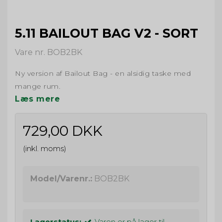
5.11 BAILOUT BAG V2 - SORT
Vare nr. BOB2BK
Ny version af Bailout Bag - en alsidig taske med
mange rum.
Læs mere
729,00 DKK
(inkl. moms)
Model/Varenr.:
BOB2BK
Lagerstatus:
Varen er på lager til