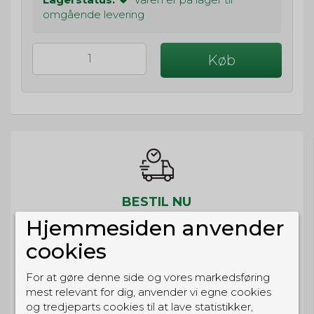
omgående levering
Køb
BESTIL NU
så sender vi om
2t 55m 23s
Hjemmesiden anvender
Eller hent i butikken til kl. 17:00
cookies
For at gøre denne side og vores markedsføring
mest relevant for dig, anvender vi egne cookies
og tredjeparts cookies til at lave statistikker,