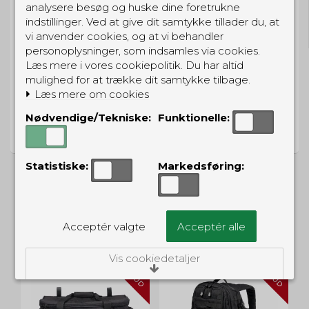
GRATIS LEVERING
analysere besøg og huske dine foretrukne
Til pakkeboks ved køb for 399 kr.
indstillinger. Ved at give dit samtykke tillader du, at
Gratis hjemmelevering for 699 kr.
vi anvender cookies, og at vi behandler
personoplysninger, som indsamles via cookies.
Læs mere i vores cookiepolitik. Du har altid
mulighed for at trække dit samtykke tilbage.
Læs mere om cookies
PRISGARANTI
Nødvendige/Tekniske:
Funktionelle:
Vi har prisgaranti på alle produkter
Statistiske:
Markedsføring:
ALTERNATIVE PRODUKTER
Acceptér valgte
Acceptér alle
Vis cookiedetaljer
TILBUD
TILBUD
Nødvendige/Tekniske
Tekniske cookies er nødvendige for, at langt