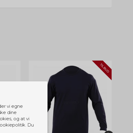
TILBUD
der vi egne
ske dine
okies, og at vi
ookiepolitik. Du