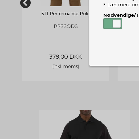
Læs mere om
met
5.11 Performance Polo
5
Nødvendige/T
PPSSODS
379,00 DKK
(inkl. moms)
Nødvendige
Tekniske cook
Som navnet a
privatsfære, 
Cookie:
Funktionelle
Funktionelle
PHPSESSID
og indstillin
du har i forho
cookie_consent
Cookie:
Statistiske