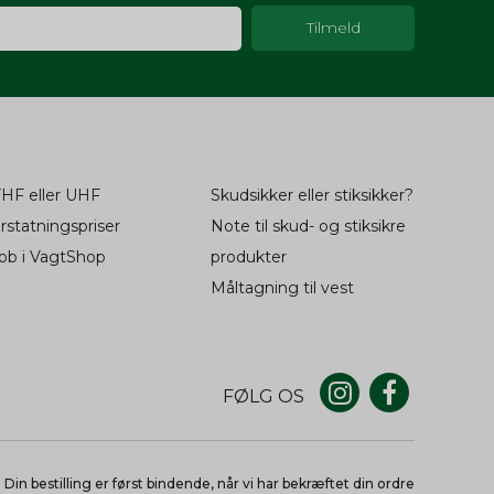
huske
6
måneder
oncer
and 1 dag
ger.
1 måned
til at
2 år
oncer
365 days
ger.
t
6
HF eller UHF
Skudsikker eller stiksikker?
måneder
til at
1 måned
rstatningspriser
Note til skud- og stiksikre
t
1 dag
ob i VagtShop
produkter
oncer
Måltagning til vest
ger.
des
1 år
og
til at
1 måned
oncer
FØLG OS
des
1 år
ger.
og
til at
1
måneder
des
1 år
oncer
Din bestilling er først bindende, når vi har bekræftet din ordre
og