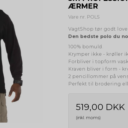
ÆRMER
Vare nr. POLS
VagtShop tør godt love 
Den bedste polo du no
100% bomuld.
Krymper ikke - krøller i
Forbliver i topform vask
Kraven bliver i form - k
2 pencillommer på ven
Perfekt til brodering ell
519,00 DKK
(inkl. moms)