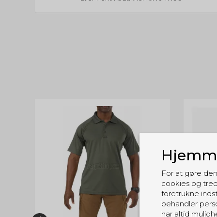
TILBUD
Hjemme
For at gøre den
cookies og tred
foretrukne indst
behandler perso
har altid muligh