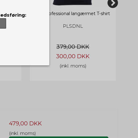
te ærmer
5.11 Professional langærmet T-shirt
edsføring:
PLSDNL
379,00 DKK
300,00 DKK
(inkl. moms)
er, som de skal.
ndvirkning på din
sider.
Udløber:
t huske de valg
din
Session
 hvilke præferencer
479,00 DKK
cer i
1 år
(inkl. moms)
Udløber: