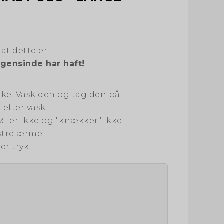
at dette er:
gensinde har haft!
kke. Vask den og tag den på ...
 efter vask.
røller ikke og "knækker" ikke.
stre ærme.
er tryk.