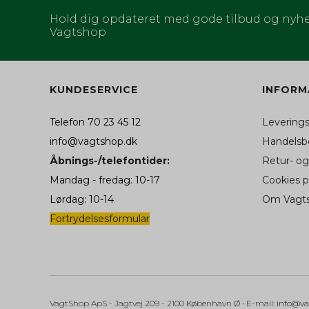
NID
Hold dig opdateret med gode tilbud og nyhe
Vagtshop
OGPC
HSID
KUNDESERVICE
INFORM
cookieconsent_sta
AEC
Telefon 70 23 45 12
Levering
OGP
info@vagtshop.dk
Handelsbe
DV
Åbnings-/telefontider:
Retur- og
Mandag - fredag: 10-17
Cookies 
__Secure-3PSID
Lørdag: 10-14
Om Vagt
OTZ
Fortrydelsesformular
__Secure-ENID
1P_JAR
__Secure-3PAPISI
VagtShop ApS
- Jagtvej 209
- 2100 København Ø •
E-mail
:
info@va