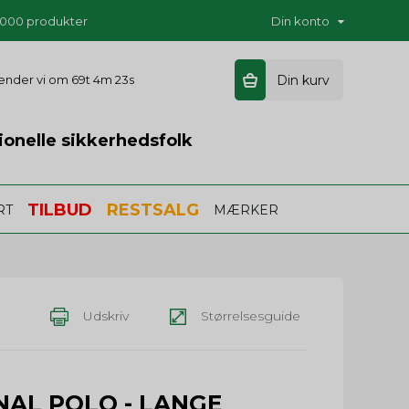
5.000 produkter
Din konto
 sender vi om
69t 4m 22s
Din kurv
ionelle sikkerhedsfolk
TILBUD
RESTSALG
RT
MÆRKER
Udskriv
Størrelsesguide
ONAL POLO - LANGE