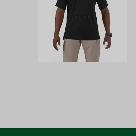
_fbp (Addwish)
aw_source
hello_retail_id
SAPISID
__Secure-3PSIDC
__Secure-1PAPISID
APISID
__Secure-1PSID
SID
SIDCC
SSID