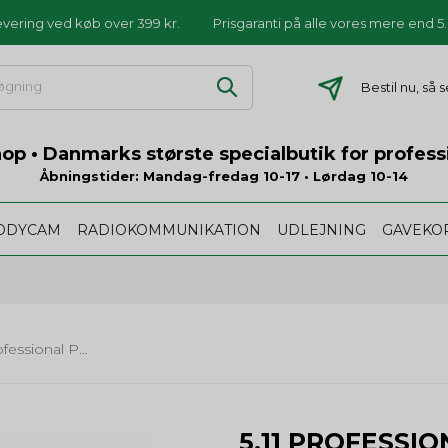
levering ved køb over 399 kr.
Prisgaranti på alle vores mere end 
Bestil nu, så
p • Danmarks største specialbutik for profess
Åbningstider: Mandag-fredag 10-17 • Lørdag 10-14
ODYCAM
RADIOKOMMUNIKATION
UDLEJNING
GAVEKO
5.11 Professional Polo - lange ærmer
5.11 PROFESSI