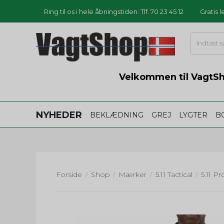
Ring til os i hele åbningstiden: Tlf. 70 23 45 12
Gratis 
Velkommen til VagtSho
NYHEDER
BEKLÆDNING
GREJ
LYGTER
B
Forside
Shop
Mærker
5.11 Tactical
/
/
/
/