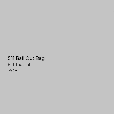
5.11 Bail Out Bag
5.11 Tactical
BOB