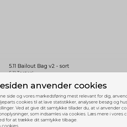
5.11 Bailout Bag v2 - sort
5.11 Tactical
BOB2BK
siden anvender cookies
ne side og vores markedsføring mest relevant for dig, anven
jeparts cookies til at lave statistikker, analysere besøg og hu
illinger. Ved at give dit samtykke tillader du, at vi anvender co
noplysninger, som indsamles via cookies. Læs mere i vores c
ed for at trække dit samtykke tilbage.
 cookies