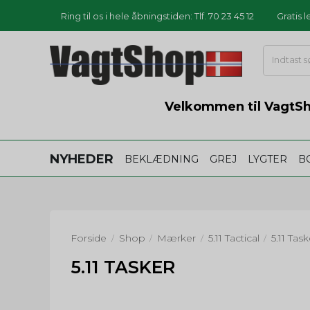
Ring til os i hele åbningstiden: Tlf. 70 23 45 12
Gratis 
Velkommen til VagtSho
NYHEDER
BEKLÆDNING
GREJ
LYGTER
B
Forside
Shop
Mærker
5.11 Tactical
5.11 Task
/
/
/
/
5.11 TASKER