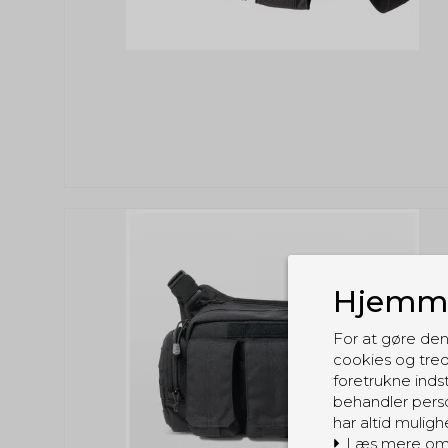
Hjemme
For at gøre den
cookies og tred
foretrukne indst
behandler perso
har altid muligh
Læs mere om