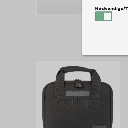
Nødvendige/T
Nødvendige
Tekniske cook
Som navnet a
privatsfære, 
Cookie:
Funktionelle
Funktionelle
PHPSESSID
og indstillin
du har i forho
cookie_consent
Cookie:
Statistiske
Statistikcook