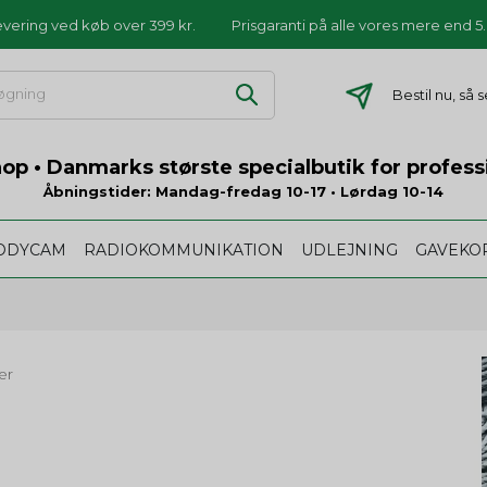
levering ved køb over 399 kr.
Prisgaranti på alle vores mere end 
Bestil nu, så
p • Danmarks største specialbutik for profess
Åbningstider: Mandag-fredag 10-17 • Lørdag 10-14
ODYCAM
RADIOKOMMUNIKATION
UDLEJNING
GAVEKO
er