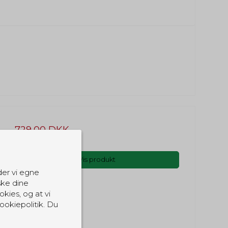
729,00 DKK
(inkl. moms)
Vis produkt
der vi egne
ske dine
okies, og at vi
ookiepolitik. Du