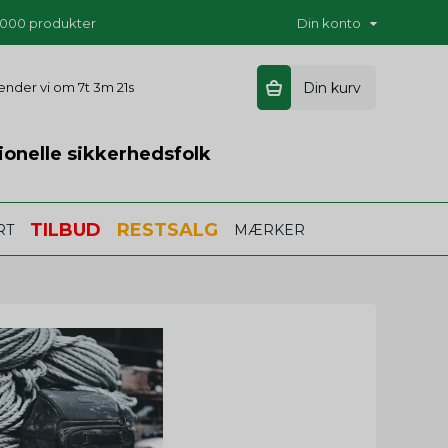
5.000 produkter
Din konto
 sender vi om
7t 3m 20s
Din kurv
ionelle sikkerhedsfolk
TILBUD
RESTSALG
RT
MÆRKER