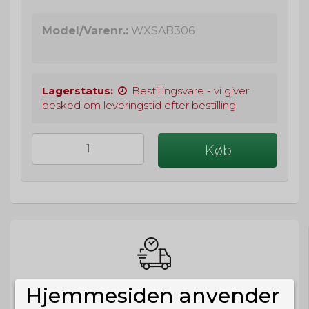
Model/Varenr.:
WXSAB306
Lagerstatus:
Bestillingsvare - vi giver
besked om leveringstid efter bestilling
Køb
BESTIL NU
Hjemmesiden anvender
så sender vi om
68t 22m 31s