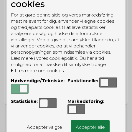
cookies
Eller hent i butikken til kl. 17:00
For at gøre denne side og vores markedsføring
mest relevant for dig, anvender vi egne cookies
og tredjeparts cookies til at lave statistikker,
analysere besøg og huske dine foretrukne
GRATIS LEVERING
indstillinger. Ved at give dit samtykke tillader du, at
vi anvender cookies, og at vi behandler
Til pakkeboks ved køb for 399 kr.
personoplysninger, som indsamles via cookies.
Gratis hjemmelevering for 699 kr.
Læs mere i vores cookiepolitik. Du har altid
mulighed for at trække dit samtykke tilbage.
Læs mere om cookies
Nødvendige/Tekniske:
Funktionelle:
PRISGARANTI
Vi har prisgaranti på alle produkter
Statistiske:
Markedsføring:
Acceptér valgte
Acceptér alle