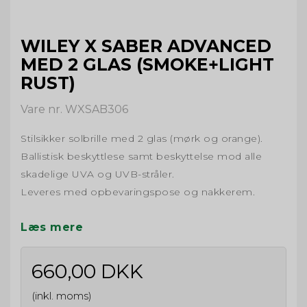
WILEY X SABER ADVANCED
MED 2 GLAS (SMOKE+LIGHT
RUST)
Vare nr. WXSAB306
Stilsikker solbrille med 2 glas (mørk og orange).
Ballistisk beskyttlese samt beskyttelse mod alle
skadelige UVA og UVB-stråler.
Leveres med opbevaringspose og nakkerem.
Læs mere
660,00 DKK
(inkl. moms)