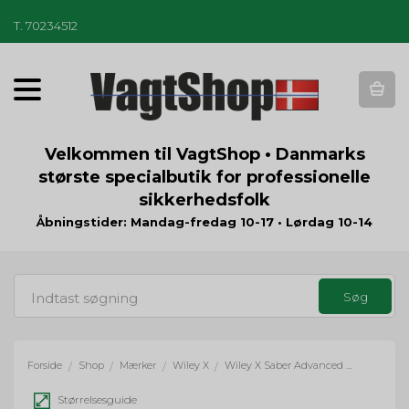
T
.
70234512
T
o
g
g
Velkommen til VagtShop • Danmarks
l
største specialbutik for professionelle
e
sikkerhedsfolk
n
a
Åbningstider: Mandag-fredag 10-17 • Lørdag 10-14
v
i
g
a
t
i
o
Forside
Shop
Mærker
Wiley X
Wiley X Saber Advanced med 2 glas (Smoke+Light Rust)
/
/
/
/
n
Størrelsesguide