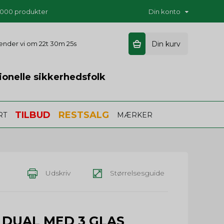
5.000 produkter
Din konto
sender vi om
22t 30m 25s
Din kurv
ionelle sikkerhedsfolk
TILBUD
RESTSALG
RT
MÆRKER
Udskriv
Størrelsesguide
 DUAL MED 3 GLAS