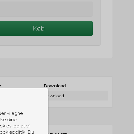
Køb
e
Download
Download
der vi egne
ske dine
okies, og at vi
ookiepolitik. Du