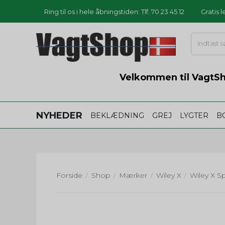
Ring til os i hele åbningstiden: Tlf. 70 23 45 12
Gratis 
Velkommen til VagtSho
NYHEDER
BEKLÆDNING
GREJ
LYGTER
B
Forside
Shop
Mærker
Wiley X
/
/
/
/