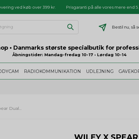
levering ved køb over 399 kr.
Prisgaranti på alle vores mere end 
Bestil nu, så 
p • Danmarks største specialbutik for profess
Åbningstider: Mandag-fredag 10-17 • Lørdag 10-14
ODYCAM
RADIOKOMMUNIKATION
UDLEJNING
GAVEKO
Wiley X Spear Dual med 3 glas
WILEY X SPEAR