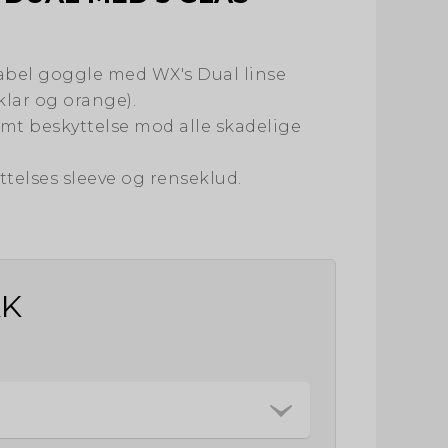
abel goggle med WX's Dual linse
klar og orange).
samt beskyttelse mod alle skadelige
ttelses sleeve og renseklud.
KK