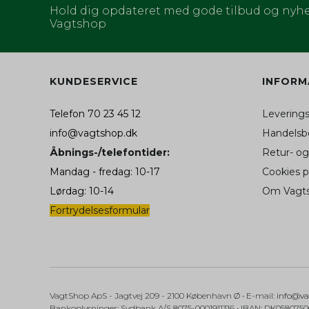
_ga_XXXXXXXXXX
Hold dig opdateret med gode tilbud og nyhe
_fbp (Addwish)
Vagtshop
aw_source
hello_retail_id
KUNDESERVICE
INFORM
SAPISID
Telefon 70 23 45 12
Levering
__Secure-3PSIDC
info@vagtshop.dk
Handelsbe
Åbnings-/telefontider:
Retur- og
__Secure-1PAPISID
Mandag - fredag: 10-17
Cookies 
APISID
Lørdag: 10-14
Om Vagt
Fortrydelsesformular
__Secure-1PSID
SID
SIDCC
VagtShop ApS
- Jagtvej 209
- 2100 København Ø •
E-mail
:
info@va
Bankoplysninger
:
Sydbank A/S 8075-0001911316 • IBAN: DK058075