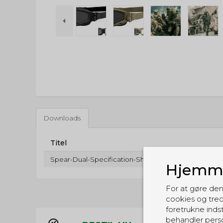
Downloads
Titel
Spear-Dual-Specification-Sheet.pdf
Hjemme
For at gøre den
cookies og tred
foretrukne indst
behandler perso