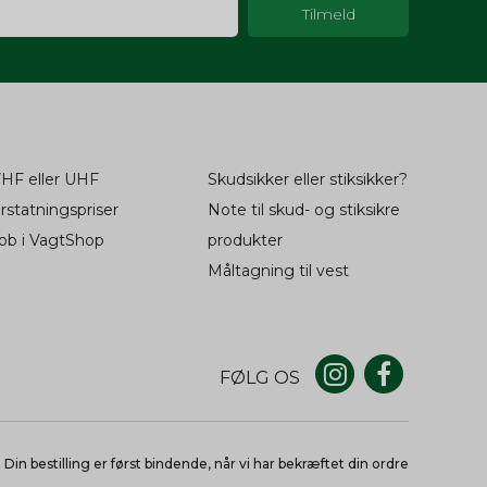
1 år
re en
3
måneder
dwish
Session
ter
tid fra
oncører.
wish,
dwish
Session
til at
2 år
HF eller UHF
Skudsikker eller stiksikker?
fil af
2 år
og
oncer
rstatningspriser
Note til skud- og stiksikre
ob i VagtShop
produkter
ger.
fil af
2 år
Måltagning til vest
og
til at
2 år
oncer
fil af
2 år
ger.
og
FØLG OS
til at
2 år
1 år
oncer
-konto
ger.
Din bestilling er først bindende, når vi har bekræftet din ordre