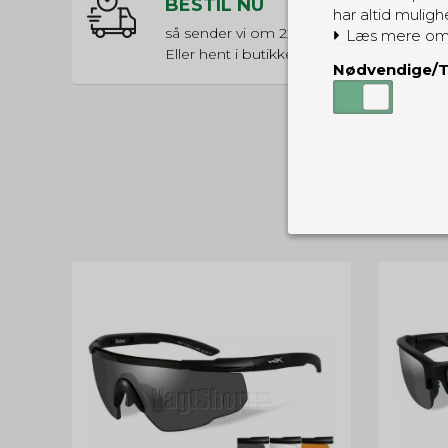
BESTIL NU
har altid muligh
så sender vi om
22t 30m 25s
Læs mere om
Eller hent i butikken til kl. 17:00
Nødvendige/T
Nødvendige
Tekniske cook
Som navnet a
privatsfære, 
Cookie:
Funktionelle
Funktionelle
PHPSESSID
og indstillin
du har i forho
cookie_consent