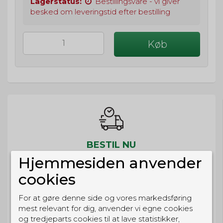
Lagerstatus:
Bestillingsvare - vi giver
besked om leveringstid efter bestilling
Køb
BESTIL NU
Hjemmesiden anvender
så sender vi om
6t 30m 50s
Eller hent i butikken til kl. 17:00
cookies
For at gøre denne side og vores markedsføring
mest relevant for dig, anvender vi egne cookies
og tredjeparts cookies til at lave statistikker,