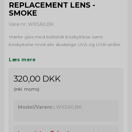
REPLACEMENT LENS -
SMOKE
Vare nr. WXSAILBK
Mørke glas med ballistisk beskyttlese samt
beskyttelse mod alle skadelige UVA og UVB-stråler.
Læs mere
320,00 DKK
(inkl. moms)
Model/Varenr.:
WXSAILBK