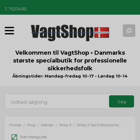
T
.
70234512
T
o
g
g
Velkommen til VagtShop • Danmarks
l
største specialbutik for professionelle
e
sikkerhedsfolk
n
a
Åbningstider: Mandag-fredag 10-17 • Lørdag 10-14
v
i
g
a
t
i
o
Forside
Shop
Mærker
Wiley X
Wiley X Saint Replacement Lens - Smoke
/
/
/
/
n
Størrelsesguide