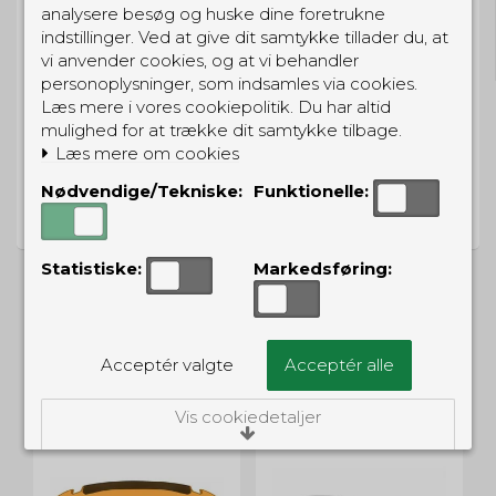
GRATIS LEVERING
analysere besøg og huske dine foretrukne
indstillinger. Ved at give dit samtykke tillader du, at
Til pakkeboks ved køb for 399 kr.
Gratis hjemmelevering for 699 kr.
vi anvender cookies, og at vi behandler
personoplysninger, som indsamles via cookies.
Læs mere i vores cookiepolitik. Du har altid
mulighed for at trække dit samtykke tilbage.
Læs mere om cookies
PRISGARANTI
Nødvendige/Tekniske:
Funktionelle:
Vi har prisgaranti på alle produkter
Statistiske:
Markedsføring:
ALTERNATIVE PRODUKTER
Acceptér valgte
Acceptér alle
Vis cookiedetaljer
Nødvendige/Tekniske