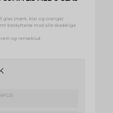
 3 glas (mørk, klar og orange).
samt beskyttelse mod alle skadelige
erem og renseklud.
K
APC25