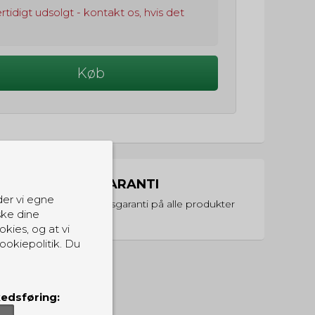
rtidigt udsolgt - kontakt os, hvis det
Køb
PRISGARANTI
der vi egne
Vi har prisgaranti på alle produkter
ske dine
okies, og at vi
ookiepolitik. Du
edsføring: