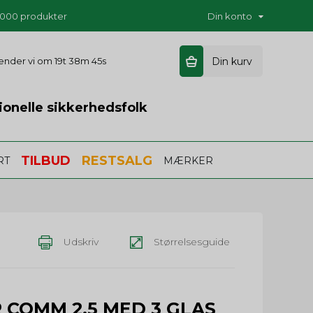
5.000 produkter
Din konto
 sender vi om
19t 38m 45s
Din kurv
ionelle sikkerhedsfolk
TILBUD
RESTSALG
RT
MÆRKER
Udskriv
Størrelsesguide
 COMM 2.5 MED 3 GLAS