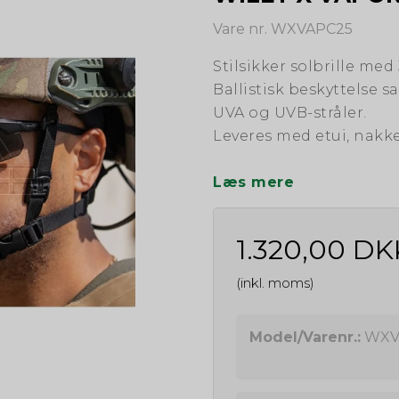
Vare nr. WXVAPC25
Stilsikker solbrille med
Ballistisk beskyttelse 
UVA og UVB-stråler.
Leveres med etui, nakk
Læs mere
1.320,00 DK
(inkl. moms)
Model/Varenr.:
WXV