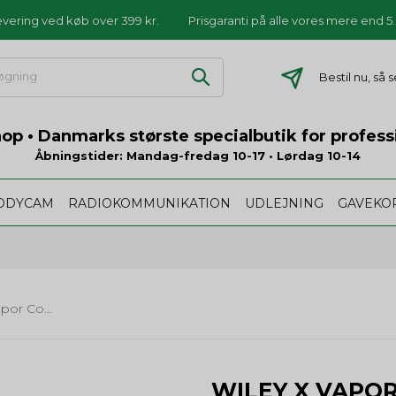
levering ved køb over 399 kr.
Prisgaranti på alle vores mere end 
Bestil nu, så
p • Danmarks største specialbutik for profess
Åbningstider: Mandag-fredag 10-17 • Lørdag 10-14
ODYCAM
RADIOKOMMUNIKATION
UDLEJNING
GAVEKO
Wiley X Vapor Comm 2.5 med 3 Glas
WILEY X VAPOR