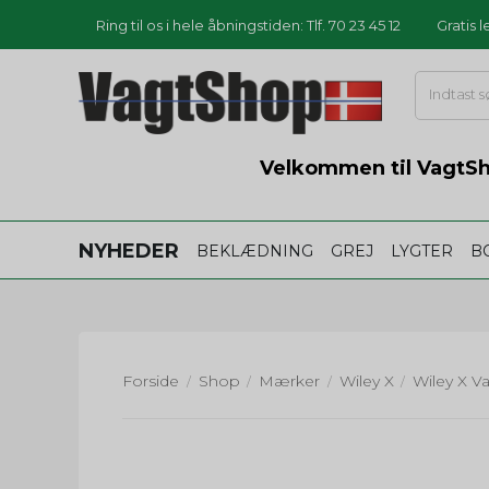
Ring til os i hele åbningstiden: Tlf. 70 23 45 12
Gratis 
Velkommen til VagtSho
NYHEDER
BEKLÆDNING
GREJ
LYGTER
B
Forside
Shop
Mærker
Wiley X
/
/
/
/