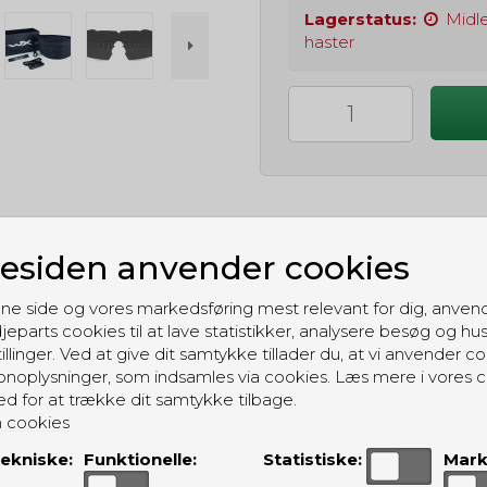
Lagerstatus:
Midle
haster
siden anvender cookies
GRATIS LEVERING
ne side og vores markedsføring mest relevant for dig, anven
Til pakkeboks ved køb for 399 kr.
jeparts cookies til at lave statistikker, analysere besøg og hu
Gratis hjemmelevering for 699 kr.
illinger. Ved at give dit samtykke tillader du, at vi anvender co
noplysninger, som indsamles via cookies. Læs mere i vores c
ed for at trække dit samtykke tilbage.
 cookies
ekniske:
Funktionelle:
Statistiske:
Mark