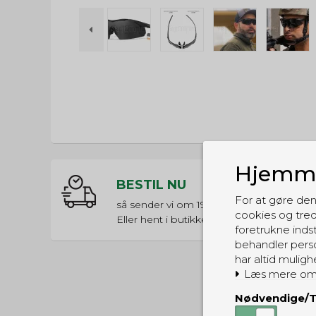
Hjemme
BESTIL NU
For at gøre den
så sender vi om
19t 38m 45s
cookies og tred
Eller hent i butikken til kl. 17:00
foretrukne indst
behandler perso
har altid muligh
Læs mere om
Nødvendige/T