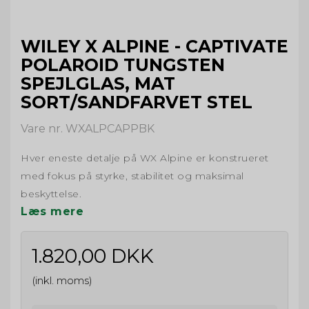
WILEY X ALPINE - CAPTIVATE
POLAROID TUNGSTEN
SPEJLGLAS, MAT
SORT/SANDFARVET STEL
Vare nr. WXALPCAPPBK
Hver eneste detalje på WX Alpine er konstrueret
med fokus på styrke, stabilitet og maksimal
beskyttelse.
Læs mere
1.820,00 DKK
(inkl. moms)