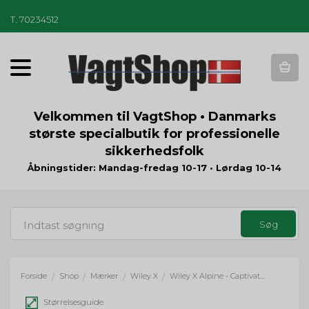
T
.
70234512
T
o
g
g
Velkommen til VagtShop • Danmarks
l
største specialbutik for professionelle
e
sikkerhedsfolk
n
a
Åbningstider: Mandag-fredag 10-17 • Lørdag 10-14
v
i
g
a
t
i
o
Forside
Shop
Mærker
Wiley X
Wiley X Alpine - Captivate Polaroid tungsten spejlglas, mat sort/sandfarvet stel
/
/
/
/
n
Størrelsesguide