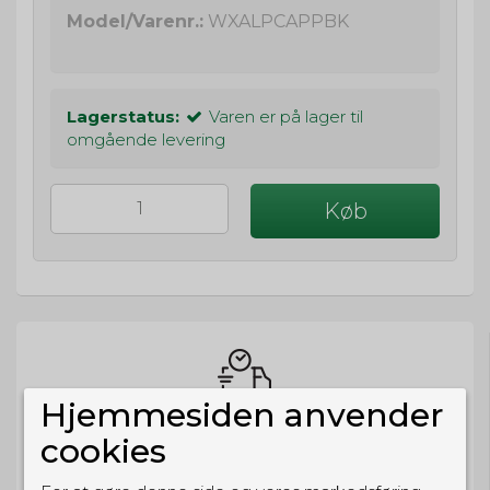
Model/Varenr.:
WXALPCAPPBK
Lagerstatus:
Varen er på lager til
omgående levering
Køb
Hjemmesiden anvender
BESTIL NU
cookies
så sender vi om
6t 51m 21s
Eller hent i butikken til kl. 17:00