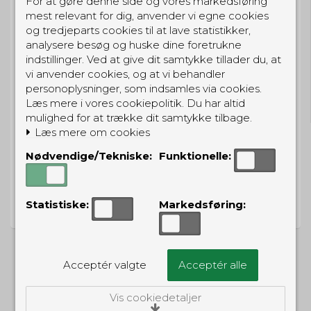
For at gøre denne side og vores markedsføring
mest relevant for dig, anvender vi egne cookies
og tredjeparts cookies til at lave statistikker,
analysere besøg og huske dine foretrukne
indstillinger. Ved at give dit samtykke tillader du, at
vi anvender cookies, og at vi behandler
GRATIS LEVERING
personoplysninger, som indsamles via cookies.
Til pakkeboks ved køb for 399 kr.
Læs mere i vores cookiepolitik. Du har altid
Gratis hjemmelevering for 699 kr.
mulighed for at trække dit samtykke tilbage.
Læs mere om cookies
Nødvendige/Tekniske:
Funktionelle:
PRISGARANTI
Statistiske:
Markedsføring:
Vi har prisgaranti på alle produkter
Acceptér valgte
Acceptér alle
ALTERNATIVE PRODUKTER
Vis cookiedetaljer