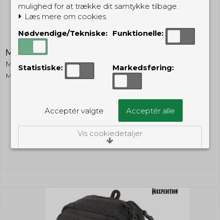
mulighed for at trække dit samtykke tilbage.
Læs mere om cookies
Nødvendige/Tekniske:
Funktionelle:
Maxpedition Micro Pocket Organizer
Maxpedition
Statistiske:
Markedsføring:
MXMICP
249,00 DKK
Acceptér valgte
Acceptér alle
(inkl. moms)
Vis cookiedetaljer
Vis produkt
Nødvendige/Tekniske
Tekniske cookies er nødvendige for, at langt
de fleste hjemmesider fungerer, som de
skal. Som navnet angiver, har de kun teknisk
betydning og dermed ikke nogen
indvirkning på din privatsfære, idet de ikke
registrerer, hvad du søger efter på andre
hjemmesider.