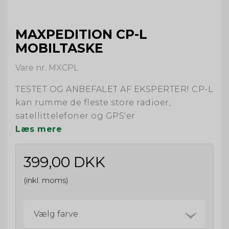
MAXPEDITION CP-L
MOBILTASKE
Vare nr. MXCPL
TESTET OG ANBEFALET AF EKSPERTER! CP-L
kan rumme de fleste store radioer,
satellittelefoner og GPS'er
Læs mere
399,00 DKK
(inkl. moms)
Vælg farve