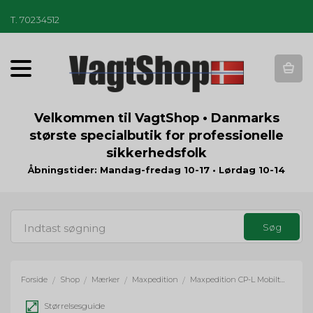
T
.
70234512
T
o
g
g
Velkommen til VagtShop • Danmarks
l
største specialbutik for professionelle
e
sikkerhedsfolk
n
a
Åbningstider: Mandag-fredag 10-17 • Lørdag 10-14
v
i
g
a
t
i
o
Forside
Shop
Mærker
Maxpedition
Maxpedition CP-L Mobiltaske
/
/
/
/
n
Størrelsesguide