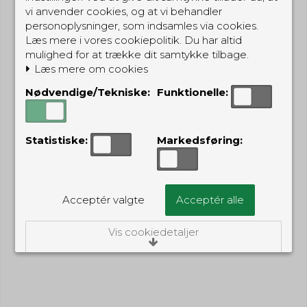
vi anvender cookies, og at vi behandler
personoplysninger, som indsamles via cookies.
Læs mere i vores cookiepolitik. Du har altid
mulighed for at trække dit samtykke tilbage.
Læs mere om cookies
Nødvendige/Tekniske:
Funktionelle:
Statistiske:
Markedsføring:
Acceptér valgte
Acceptér alle
Vis cookiedetaljer
Nødvendige/Tekniske
Tekniske cookies er nødvendige for, at langt
de fleste hjemmesider fungerer, som de
skal. Som navnet angiver, har de kun teknisk