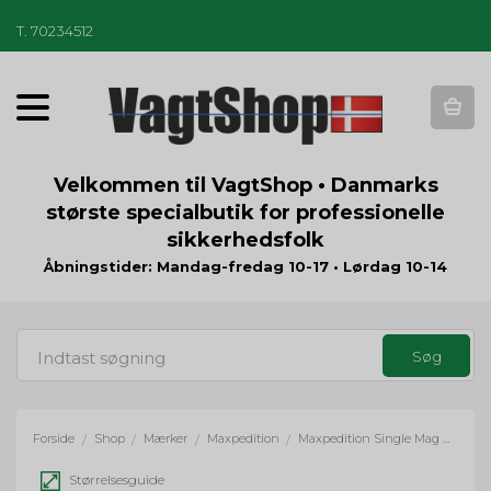
T
.
70234512
T
o
g
g
Velkommen til VagtShop • Danmarks
l
største specialbutik for professionelle
e
sikkerhedsfolk
n
a
Åbningstider: Mandag-fredag 10-17 • Lørdag 10-14
v
i
g
a
t
i
o
Forside
Shop
Mærker
Maxpedition
Maxpedition Single Mag Pouch
/
/
/
/
n
Størrelsesguide