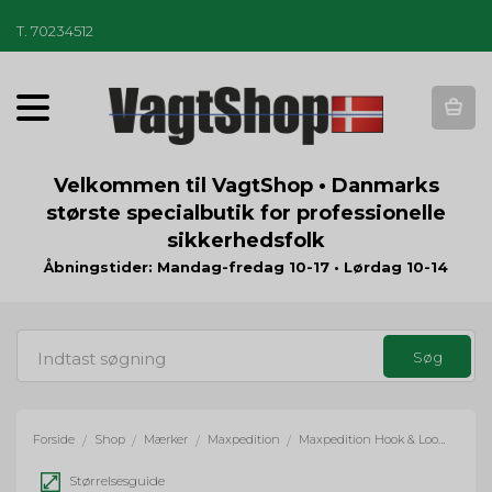
T
.
70234512
T
o
g
g
Velkommen til VagtShop • Danmarks
l
største specialbutik for professionelle
e
sikkerhedsfolk
n
a
Åbningstider: Mandag-fredag 10-17 • Lørdag 10-14
v
i
g
a
t
i
o
Forside
Shop
Mærker
Maxpedition
Maxpedition Hook & Loop Mini Organizer
/
/
/
/
n
Størrelsesguide