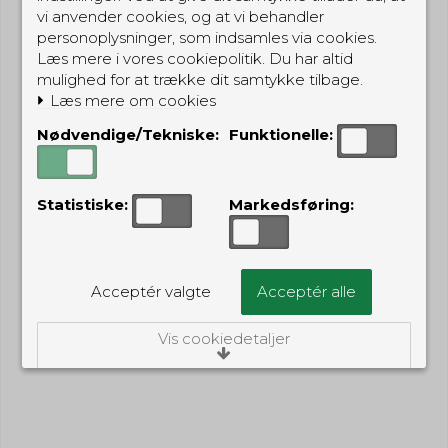
vi anvender cookies, og at vi behandler
personoplysninger, som indsamles via cookies.
Læs mere i vores cookiepolitik. Du har altid
mulighed for at trække dit samtykke tilbage.
Læs mere om cookies
Nødvendige/Tekniske:
Funktionelle:
Statistiske:
Markedsføring:
Acceptér valgte
Acceptér alle
Vis cookiedetaljer
Nødvendige/Tekniske
Tekniske cookies er nødvendige for, at langt
de fleste hjemmesider fungerer, som de
skal. Som navnet angiver, har de kun teknisk