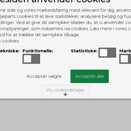
(inkl. moms)
(inkl. moms)
ne side og vores markedsføring mest relevant for dig, anven
jeparts cookies til at lave statistikker, analysere besøg og hu
illinger. Ved at give dit samtykke tillader du, at vi anvender co
noplysninger, som indsamles via cookies. Læs mere i vores c
RELATEREDE PRODUKTER
ed for at trække dit samtykke tilbage.
 cookies
ekniske:
Funktionelle:
Statistiske:
Mark
Maxpedition Micro Pocket Organizer
Maxpedition
MXMICP
Acceptér valgte
Acceptér alle
Vis cookiedetaljer
/Tekniske
ies er nødvendige for, at langt de fleste hjemmesider funger
ngiver, har de kun teknisk betydning og dermed ikke nogen i
idet de ikke registrerer, hvad du søger efter på andre hjemme