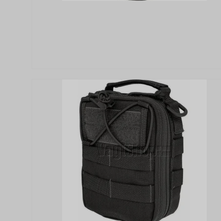
aw_website_uuid
AWSALBCORS
aw_target
_ga_XXXXXXXXXX
_fbp (Addwish)
aw_source
hello_retail_id
SAPISID
__Secure-3PSIDC
__Secure-1PAPISID
APISID
__Secure-1PSID