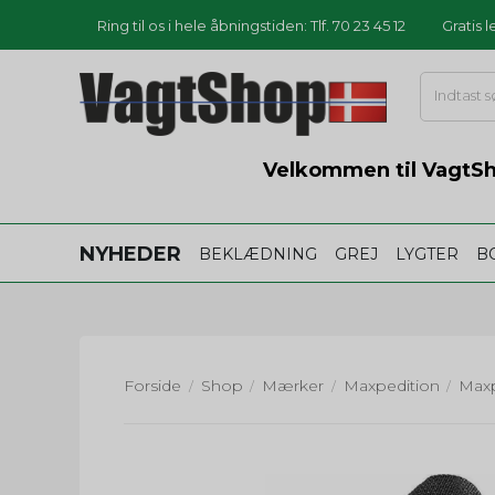
Ring til os i hele åbningstiden: Tlf. 70 23 45 12
Gratis 
Velkommen til VagtSho
NYHEDER
BEKLÆDNING
GREJ
LYGTER
B
Forside
Shop
Mærker
Maxpedition
/
/
/
/