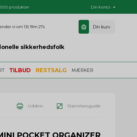
5.000 produkter
Din konto
 sender vi om
13t 19m 26s
Din kurv
ionelle sikkerhedsfolk
TILBUD
RESTSALG
RT
MÆRKER
Udskriv
Størrelsesguide
MINI POCKET ORGANIZER