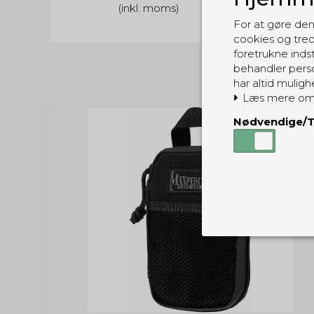
(inkl. moms)
For at gøre den
cookies og tred
foretrukne indst
behandler perso
har altid muligh
Læs mere om
Nødvendige/T
Nødvendige
Tekniske cook
Som navnet a
privatsfære, 