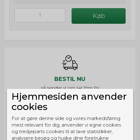
Køb
BESTIL NU
så sender vi om
14t 19m 11s
Hjemmesiden anvender
Eller hent i butikken til kl. 17:00
cookies
For at gøre denne side og vores markedsføring
mest relevant for dig, anvender vi egne cookies
GRATIS LEVERING
og tredjeparts cookies til at lave statistikker,
analysere besøg og huske dine foretrukne
Til pakkeboks ved køb for 399 kr.