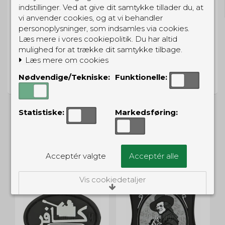
Gratis hjemmelevering for 699 kr.
indstillinger. Ved at give dit samtykke tillader du, at
vi anvender cookies, og at vi behandler
personoplysninger, som indsamles via cookies.
Læs mere i vores cookiepolitik. Du har altid
mulighed for at trække dit samtykke tilbage.
Læs mere om cookies
PRISGARANTI
Nødvendige/Tekniske:
Funktionelle:
Vi har prisgaranti på alle produkter
Statistiske:
Markedsføring:
ALTERNATIVE PRODUKTER
Acceptér valgte
Acceptér alle
Vis cookiedetaljer
Nødvendige/Tekniske
Tekniske cookies er nødvendige for, at langt
de fleste hjemmesider fungerer, som de