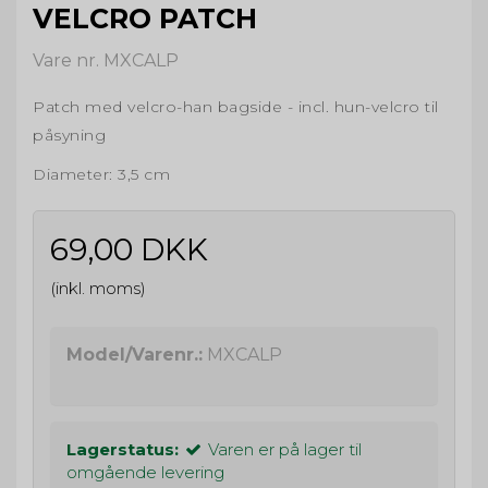
VELCRO PATCH
Vare nr. MXCALP
Patch med velcro-han bagside - incl. hun-velcro til
påsyning
Diameter: 3,5 cm
69,00 DKK
(inkl. moms)
Model/Varenr.:
MXCALP
Lagerstatus:
Varen er på lager til
omgående levering