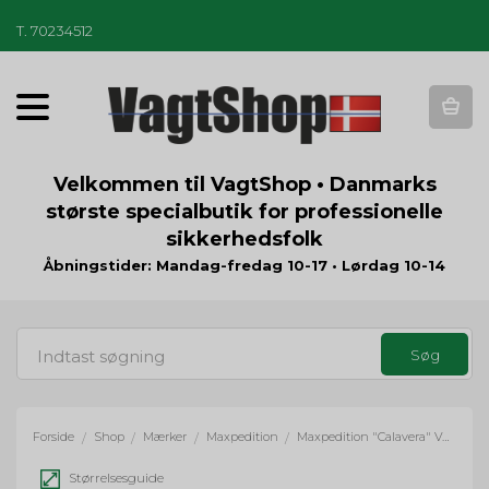
T
.
70234512
T
o
g
g
Velkommen til VagtShop • Danmarks
l
største specialbutik for professionelle
e
sikkerhedsfolk
n
a
Åbningstider: Mandag-fredag 10-17 • Lørdag 10-14
v
i
g
a
t
i
o
Forside
Shop
Mærker
Maxpedition
Maxpedition "Calavera" Velcro Patch
/
/
/
/
n
Størrelsesguide