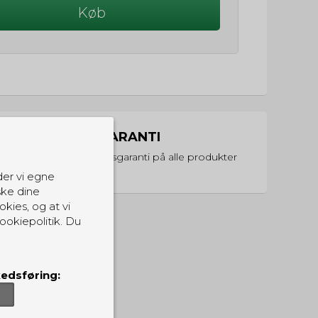
Køb
PRISGARANTI
Vi har prisgaranti på alle produkter
der vi egne
ske dine
okies, og at vi
ookiepolitik. Du
edsføring: