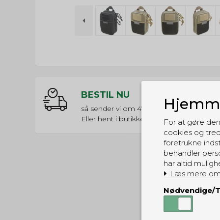
BESTIL NU
Hjemme
så sender vi om
47t 1min 59s
Eller hent i butikken til kl. 17:00
For at gøre den
cookies og tred
foretrukne indst
behandler perso
har altid muligh
Læs mere om
Nødvendige/T