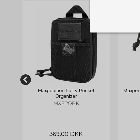
Nødvendige
Tekniske cook
Som navnet a
privatsfære, 
Cookie:
Funktionelle
Funktionelle
PHPSESSID
og indstillin
du har i forho
Maxpedition Fatty Pocket
Maxpedi
Organizer
cookie_consent
MXFPOBK
Cookie:
Statistiske
Statistikcook
tempGiftListID
_GRECAPTCHA
hjemmeside. D
der er mest 
finde på side
chosenLang
369,00 DKK
CONSENT