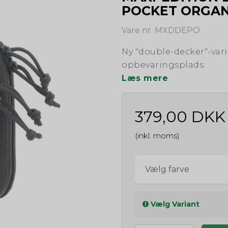
POCKET ORGAN
Vare nr. MXDDEPO
Ny "double-decker"-varia
opbevaringsplads.
Læs mere
379,00 DKK
(inkl. moms)
Vælg farve
Vælg Variant