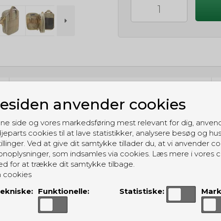
GRATIS LEVERING
siden anvender cookies
Til pakkeboks ved køb for 399 kr.
Gratis hjemmelevering for 699 kr.
ne side og vores markedsføring mest relevant for dig, anven
jeparts cookies til at lave statistikker, analysere besøg og hu
illinger. Ved at give dit samtykke tillader du, at vi anvender co
noplysninger, som indsamles via cookies. Læs mere i vores c
ed for at trække dit samtykke tilbage.
 cookies
ALTERNATIVE PRODUKTER
ekniske:
Funktionelle:
Statistiske:
Mark