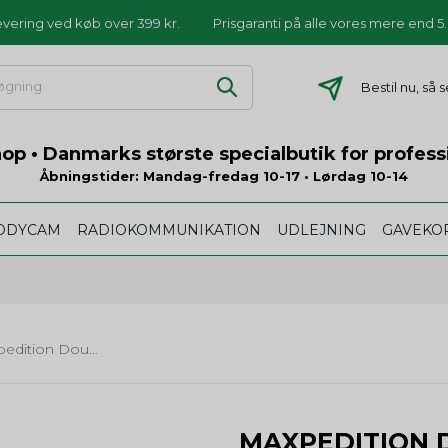
levering ved køb over 399 kr.
Prisgaranti på alle vores mere end 
Bestil nu, så
p • Danmarks største specialbutik for profess
Åbningstider: Mandag-fredag 10-17 • Lørdag 10-14
ODYCAM
RADIOKOMMUNIKATION
UDLEJNING
GAVEKO
Maxpedition Double-Decker EDC Pocket Organizer
MAXPEDITION 