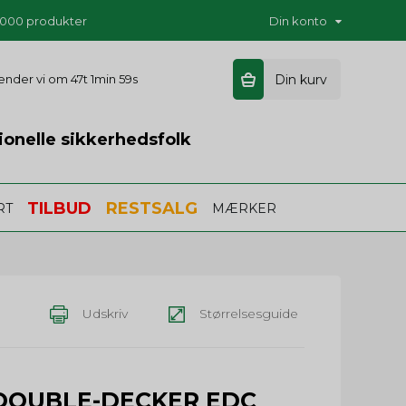
5.000 produkter
Din konto
 sender vi om
47t 1min 59s
Din kurv
ionelle sikkerhedsfolk
TILBUD
RESTSALG
RT
MÆRKER
Udskriv
Størrelsesguide
DOUBLE-DECKER EDC