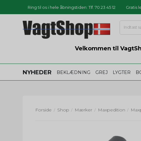
Ring til os i hele åbningstiden: Tlf. 70 23 45 12
Gratis 
Velkommen til VagtSho
NYHEDER
BEKLÆDNING
GREJ
LYGTER
B
Forside
Shop
Mærker
Maxpedition
/
/
/
/