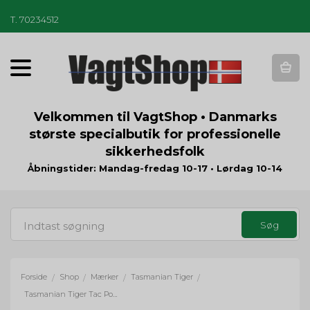
T
.
70234512
T
o
g
g
Velkommen til VagtShop • Danmarks
l
største specialbutik for professionelle
e
sikkerhedsfolk
n
a
Åbningstider: Mandag-fredag 10-17 • Lørdag 10-14
v
i
g
a
t
i
o
Forside
Shop
Mærker
Tasmanian Tiger
/
/
/
/
n
Tasmanian Tiger Tac Pouch 6