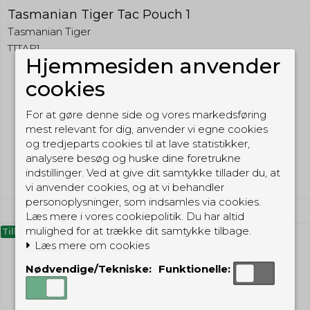
Tasmanian Tiger Tac Pouch 1
Tasmanian Tiger
TTTAP1
Hjemmesiden anvender
cookies
189,00 DKK
149,00 DKK
For at gøre denne side og vores markedsføring
mest relevant for dig, anvender vi egne cookies
(inkl. moms)
og tredjeparts cookies til at lave statistikker,
Vis produkt
analysere besøg og huske dine foretrukne
indstillinger. Ved at give dit samtykke tillader du, at
vi anvender cookies, og at vi behandler
personoplysninger, som indsamles via cookies.
Læs mere i vores cookiepolitik. Du har altid
mulighed for at trække dit samtykke tilbage.
Tilbud
Læs mere om cookies
Nødvendige/Tekniske:
Funktionelle: