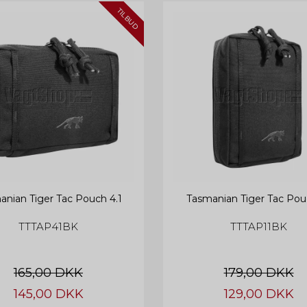
TILBUD
anian Tiger Tac Pouch 4.1
Tasmanian Tiger Tac Pouc
TTTAP41BK
TTTAP11BK
165,00 DKK
179,00 DKK
145,00 DKK
129,00 DKK