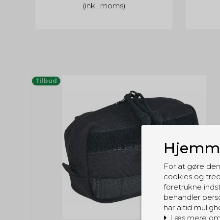
(inkl. moms)
Tilbud
Hjemme
For at gøre den
cookies og tred
foretrukne indst
behandler perso
har altid muligh
Læs mere om