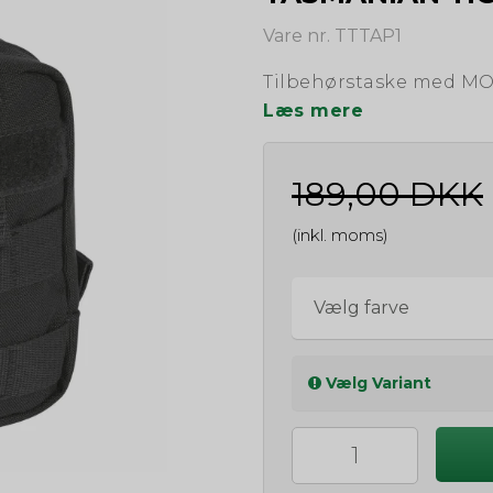
Vare nr. TTTAP1
Tilbehørstaske med MO
Læs mere
189,00 DKK
(inkl. moms)
Vælg farve
Vælg Variant