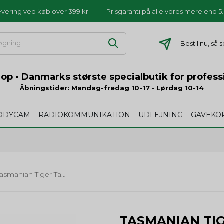
levering ved køb over 399 kr.
Prisgaranti på alle vores mere end 
Bestil nu, så
p • Danmarks største specialbutik for profess
Åbningstider: Mandag-fredag 10-17 • Lørdag 10-14
ODYCAM
RADIOKOMMUNIKATION
UDLEJNING
GAVEKO
Tasmanian Tiger Tac Pouch 1
TASMANIAN TIG