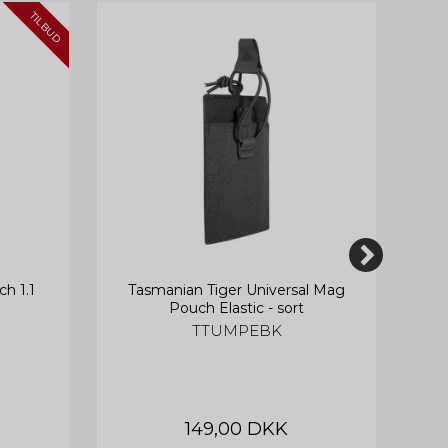
TILBUD
h 1.1
Tasmanian Tiger Universal Mag
Tas
Pouch Elastic - sort
TTUMPEBK
149,00 DKK