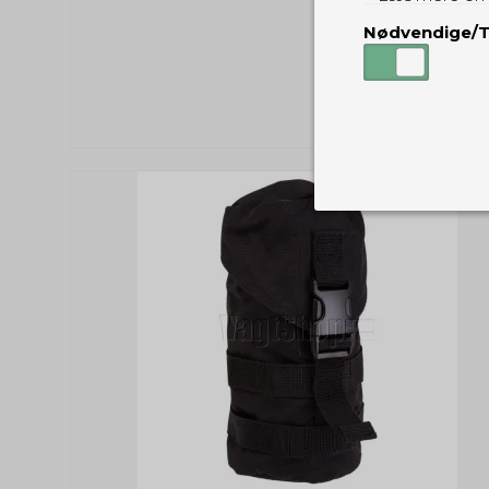
Nødvendige/T
Nødvendige
Tekniske cook
Som navnet a
privatsfære, 
Cookie:
Funktionelle
Funktionelle
PHPSESSID
og indstillin
du har i forho
cookie_consent
Cookie:
Statistiske
Statistikcook