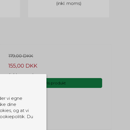
(inkl. moms)
179,00 DKK
155,00 DKK
(inkl. moms)
Vis produkt
der vi egne
ske dine
okies, og at vi
ookiepolitik. Du