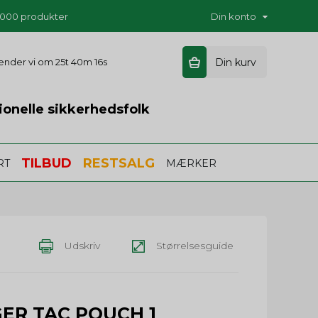
5.000 produkter
Din konto
 sender vi om
25t 40m 15s
Din kurv
ionelle sikkerhedsfolk
TILBUD
RESTSALG
RT
MÆRKER
Udskriv
Størrelsesguide
ER TAC POUCH 1