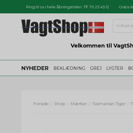
Ring til os i hele åbningstiden: Tlf. 70 23 45 12
Gratis 
Velkommen til VagtSho
NYHEDER
BEKLÆDNING
GREJ
LYGTER
B
Forside
Shop
Mærker
Tasmanian Tiger
/
/
/
/