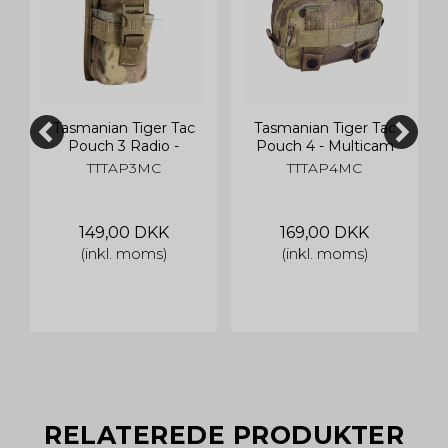
Tasmanian Tiger Tac
Tasmanian Tiger Tac
Pouch 3 Radio -
Pouch 4 - Multicam
Multicam
TTTAP3MC
TTTAP4MC
149,00 DKK
169,00 DKK
(inkl. moms)
(inkl. moms)
RELATEREDE PRODUKTER