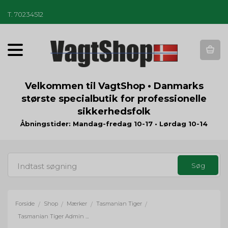
T
.
70234512
T
o
g
g
Velkommen til VagtShop • Danmarks
l
største specialbutik for professionelle
e
sikkerhedsfolk
n
a
Åbningstider: Mandag-fredag 10-17 • Lørdag 10-14
v
i
g
a
t
i
o
Forside
Shop
Mærker
Tasmanian Tiger
/
/
/
/
n
Tasmanian Tiger Admin Pouch - Multicam