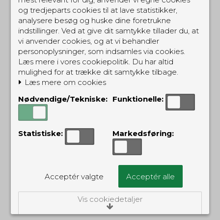
og tredjeparts cookies til at lave statistikker,
analysere besøg og huske dine foretrukne
indstillinger. Ved at give dit samtykke tillader du, at
vi anvender cookies, og at vi behandler
personoplysninger, som indsamles via cookies.
Tasmanian Tiger
Tasmanian Tiger
Læs mere i vores cookiepolitik. Du har altid
Dump Pouch Light
Storage Sling
mulighed for at trække dit samtykke tilbage.
TTDPLBK
TTSTSBK
Læs mere om cookies
129,00 DKK
Nødvendige/Tekniske:
Funktionelle:
95,00 DKK
69,00 DKK
(inkl. moms)
(inkl. moms)
Statistiske:
Markedsføring:
Acceptér valgte
Acceptér alle
Vis cookiedetaljer
RELATEREDE PRODUKTER