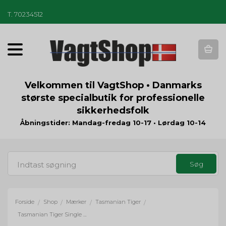
T
.
70234512
T
o
g
g
Velkommen til VagtShop • Danmarks
l
største specialbutik for professionelle
e
sikkerhedsfolk
n
a
Åbningstider: Mandag-fredag 10-17 • Lørdag 10-14
v
i
g
a
t
i
o
Forside
Shop
Mærker
Tasmanian Tiger
/
/
/
/
n
Tasmanian Tiger Single Sling