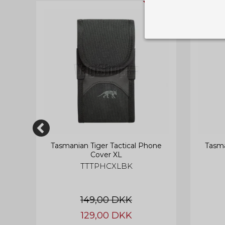
TILBUD
Nødvendige
Tekniske cook
Som navnet a
privatsfære, 
Cookie:
Funktionelle
Funktionelle
PHPSESSID
og indstillin
du har i forho
cookie_consent
rt
Tasmanian Tiger Tactical Phone
Tasma
Cookie:
Statistiske
Cover XL
TTTPHCXLBK
Statistikcook
tempGiftListID
_GRECAPTCHA
hjemmeside. D
der er mest 
finde på side
chosenLang
149,00 DKK
CONSENT
129,00 DKK
Cookie:
Markedsføri
cart_session_info