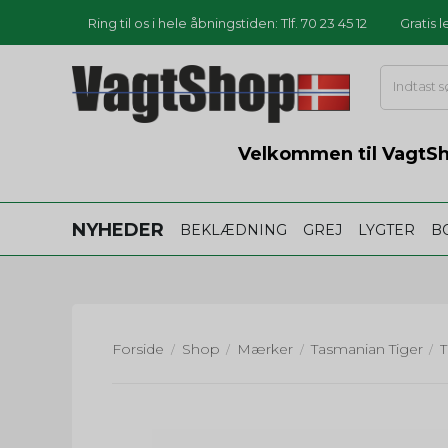
Ring til os i hele åbningstiden: Tlf. 70 23 45 12
Gratis 
Velkommen til VagtSho
NYHEDER
BEKLÆDNING
GREJ
LYGTER
B
Forside
Shop
Mærker
Tasmanian Tiger
/
/
/
/