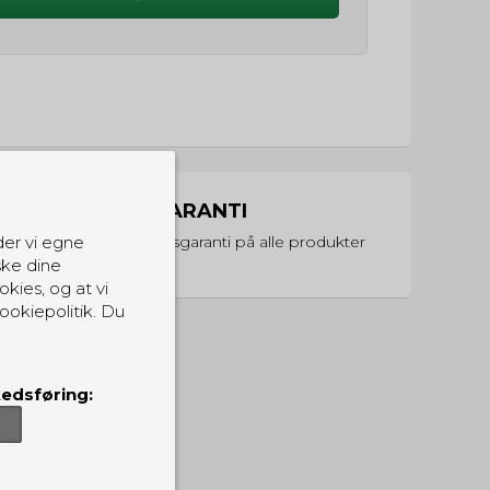
PRISGARANTI
Vi har prisgaranti på alle produkter
der vi egne
ske dine
okies, og at vi
ookiepolitik. Du
edsføring: