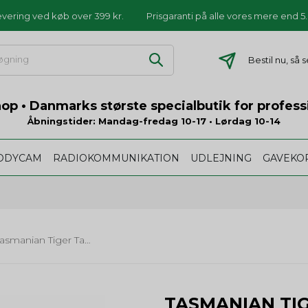
levering ved køb over 399 kr.
Prisgaranti på alle vores mere end 
Bestil nu, så
p • Danmarks største specialbutik for profess
Åbningstider: Mandag-fredag 10-17 • Lørdag 10-14
ODYCAM
RADIOKOMMUNIKATION
UDLEJNING
GAVEKO
Tasmanian Tiger Tactical Phone Cover L
TASMANIAN TI