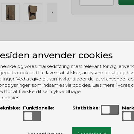
siden anvender cookies
GRATIS LEVERING
Til pakkeboks ved køb for 399 kr.
ne side og vores markedsføring mest relevant for dig, anven
Gratis hjemmelevering for 699 kr.
jeparts cookies til at lave statistikker, analysere besøg og hu
illinger. Ved at give dit samtykke tillader du, at vi anvender co
noplysninger, som indsamles via cookies. Læs mere i vores c
ed for at trække dit samtykke tilbage.
 cookies
ekniske:
Funktionelle:
Statistiske:
Mark
ALTERNATIVE PRODUKTER