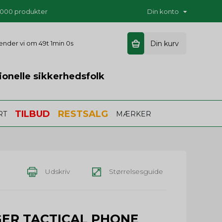
5.000 produkter
Din konto
 sender vi om
49t 0m 59s
Din kurv
ionelle sikkerhedsfolk
TILBUD
RESTSALG
RT
MÆRKER
Udskriv
Størrelsesguide
GER TACTICAL PHONE