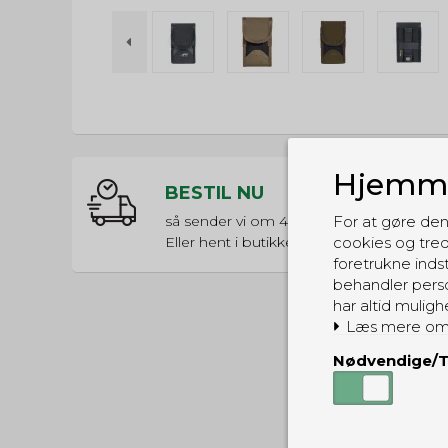
Hjemme
BESTIL NU
så sender vi om
49t 0m 59s
For at gøre den
Eller hent i butikken til kl. 17:00
cookies og tred
foretrukne indst
behandler perso
har altid muligh
Læs mere om
Nødvendige/T