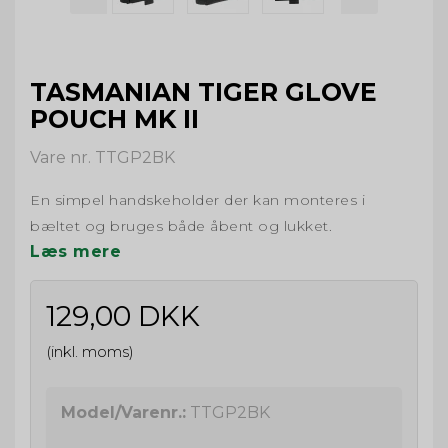
TASMANIAN TIGER GLOVE
POUCH MK II
Vare nr. TTGP2BK
En simpel handskeholder der kan monteres i
bæltet og bruges både åbent og lukket.
Læs mere
129,00 DKK
(inkl. moms)
Model/Varenr.:
TTGP2BK