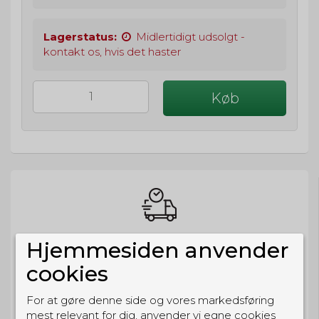
Lagerstatus:
Midlertidigt udsolgt -
kontakt os, hvis det haster
Køb
BESTIL NU
Hjemmesiden anvender
så sender vi om
21t 56m 16s
cookies
Eller hent i butikken til kl. 17:00
For at gøre denne side og vores markedsføring
mest relevant for dig, anvender vi egne cookies