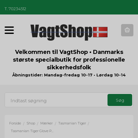
T
.
70234512
T
o
g
g
Velkommen til VagtShop • Danmarks
l
største specialbutik for professionelle
e
sikkerhedsfolk
n
a
Åbningstider: Mandag-fredag 10-17 • Lørdag 10-14
v
i
g
a
t
i
o
Forside
Shop
Mærker
Tasmanian Tiger
/
/
/
/
n
Tasmanian Tiger Glove Pouch MK II