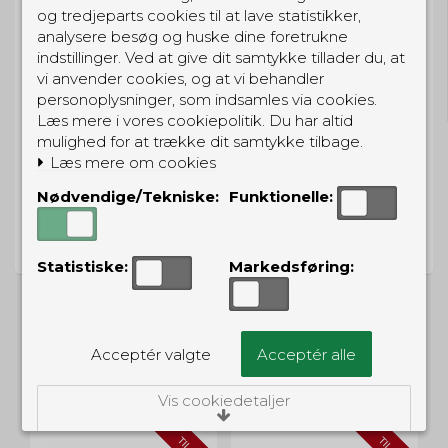
og tredjeparts cookies til at lave statistikker,
analysere besøg og huske dine foretrukne
GRATIS LEVERING
indstillinger. Ved at give dit samtykke tillader du, at
vi anvender cookies, og at vi behandler
Til pakkeboks ved køb for 399 kr.
Gratis hjemmelevering for 699 kr.
personoplysninger, som indsamles via cookies.
Læs mere i vores cookiepolitik. Du har altid
mulighed for at trække dit samtykke tilbage.
Læs mere om cookies
Nødvendige/Tekniske:
Funktionelle:
PRISGARANTI
Vi har prisgaranti på alle produkter
Statistiske:
Markedsføring:
Acceptér valgte
Acceptér alle
ALTERNATIVE PRODUKTER
Vis cookiedetaljer