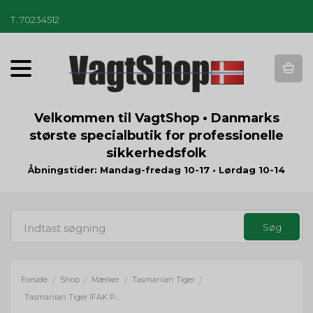
T
.
70234512
T
o
g
g
Velkommen til VagtShop • Danmarks
l
største specialbutik for professionelle
e
sikkerhedsfolk
n
a
Åbningstider: Mandag-fredag 10-17 • Lørdag 10-14
v
i
g
a
t
i
o
Forside
Shop
Mærker
Tasmanian Tiger
/
/
/
/
n
Tasmanian Tiger IFAK Pouch S