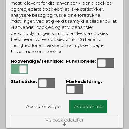
mest relevant for dig, anvender vi egne cookies
og tredjeparts cookies til at lave statistikker,
analysere besøg og huske dine foretrukne
indstillinger. Ved at give dit samtykke tillader du, at
GRATIS LEVERING
vi anvender cookies, og at vi behandler
Til pakkeboks ved køb for 399 kr.
personoplysninger, som indsamles via cookies.
Gratis hjemmelevering for 699 kr.
Læs mere i vores cookiepolitik. Du har altid
mulighed for at trække dit samtykke tilbage.
Læs mere om cookies
Nødvendige/Tekniske:
Funktionelle:
PRISGARANTI
Vi har prisgaranti på alle produkter
Statistiske:
Markedsføring:
Acceptér valgte
Acceptér alle
ALTERNATIVE PRODUKTER
Vis cookiedetaljer