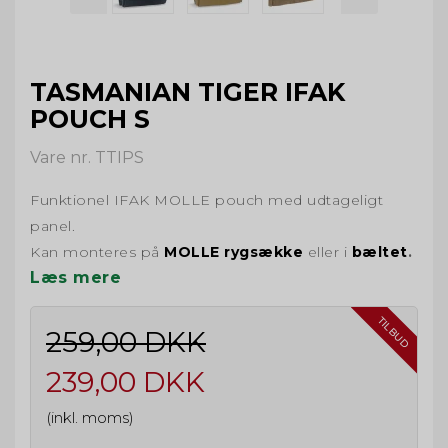
TASMANIAN TIGER IFAK
POUCH S
Vare nr. TTIPS
Funktionel IFAK MOLLE pouch med udtageligt
panel.
Kan monteres på
MOLLE rygsække
eller i
bæltet
.
Læs mere
TILBUD
259,00 DKK
239,00 DKK
(inkl. moms)