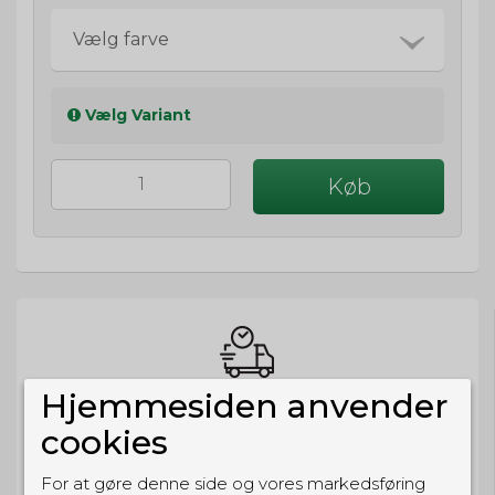
Vælg farve
Vælg Variant
Køb
Hjemmesiden anvender
BESTIL NU
cookies
så sender vi om
19t 24m 13s
Eller hent i butikken til kl. 17:00
For at gøre denne side og vores markedsføring