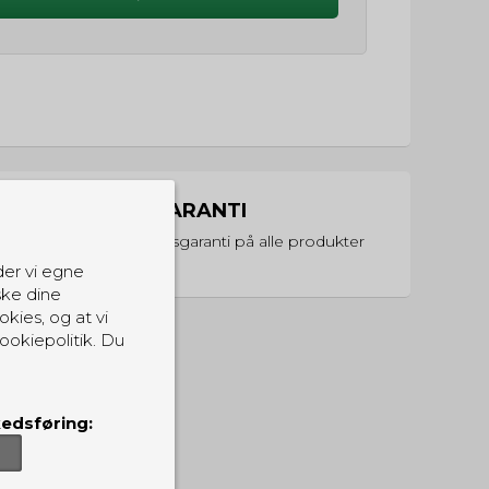
PRISGARANTI
Vi har prisgaranti på alle produkter
der vi egne
ske dine
okies, og at vi
ookiepolitik. Du
edsføring: