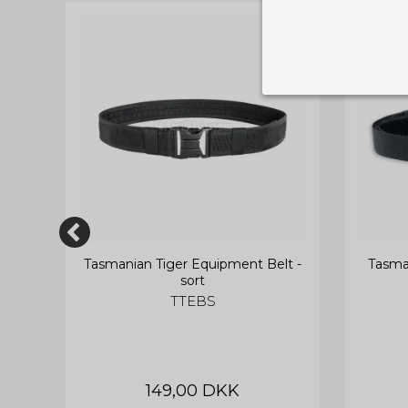
Nødvendige
Tekniske cook
Som navnet a
privatsfære, 
Cookie:
Funktionelle
Funktionelle
PHPSESSID
og indstillin
du har i forho
se
Tasmanian Tiger Equipment Belt -
Tasma
sort
cookie_consent
TTEBS
Cookie:
Statistiske
Statistikcook
tempGiftListID
_GRECAPTCHA
hjemmeside. D
der er mest 
finde på side
chosenLang
149,00 DKK
CONSENT