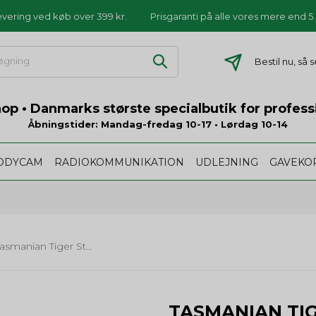
levering ved køb over 399 kr.
Prisgaranti på alle vores mere end 
Bestil nu, så
p • Danmarks største specialbutik for profess
Åbningstider: Mandag-fredag 10-17 • Lørdag 10-14
ODYCAM
RADIOKOMMUNIKATION
UDLEJNING
GAVEKO
Tasmanian Tiger Stretch Belt 38mm Quick Release
TASMANIAN TI