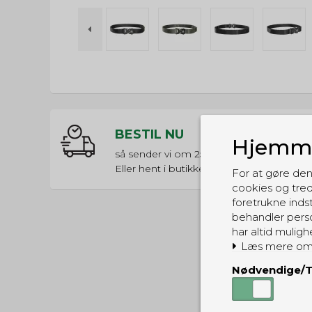
BESTIL NU
Hjemme
så sender vi om
25t 35m 35s
Eller hent i butikken til kl. 17:00
For at gøre den
cookies og tred
foretrukne indst
behandler perso
har altid muligh
Læs mere om
Nødvendige/T