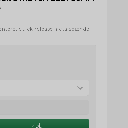
E
enteret quick-release metalspænde.
Køb