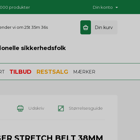
5.000 produkter
Din konto
 sender vi om
25t 35m 35s
Din kurv
ionelle sikkerhedsfolk
TILBUD
RESTSALG
RT
MÆRKER
Udskriv
Størrelsesguide
GER STRETCH BELT 38MM