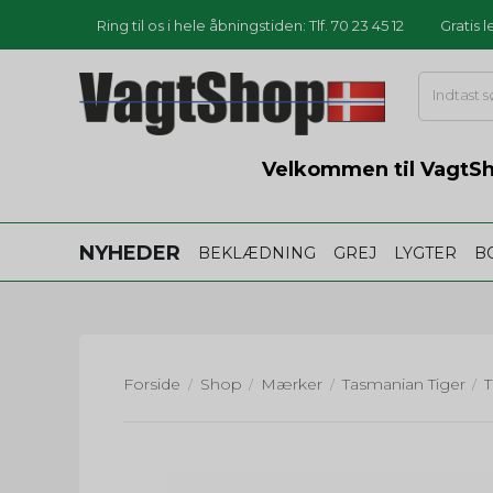
Ring til os i hele åbningstiden: Tlf. 70 23 45 12
Gratis 
Velkommen til VagtSho
NYHEDER
BEKLÆDNING
GREJ
LYGTER
B
Forside
Shop
Mærker
Tasmanian Tiger
/
/
/
/