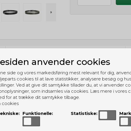
GRATIS LEVERING
siden anvender cookies
Til pakkeboks ved køb for 399 kr.
Gratis hjemmelevering for 699 kr.
ne side og vores markedsføring mest relevant for dig, anven
jeparts cookies til at lave statistikker, analysere besøg og hu
illinger. Ved at give dit samtykke tillader du, at vi anvender co
noplysninger, som indsamles via cookies. Læs mere i vores c
ed for at trække dit samtykke tilbage.
 cookies
ALTERNATIVE PRODUKTER
ekniske:
Funktionelle:
Statistiske:
Mark