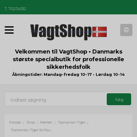
T
.
70234512
T
o
g
g
Velkommen til VagtShop • Danmarks
l
største specialbutik for professionelle
e
sikkerhedsfolk
n
a
Åbningstider: Mandag-fredag 10-17 • Lørdag 10-14
v
i
g
a
t
i
o
Forside
Shop
Mærker
Tasmanian Tiger
/
/
/
/
n
Tasmanian Tiger W-Pouch A5 WR - sort