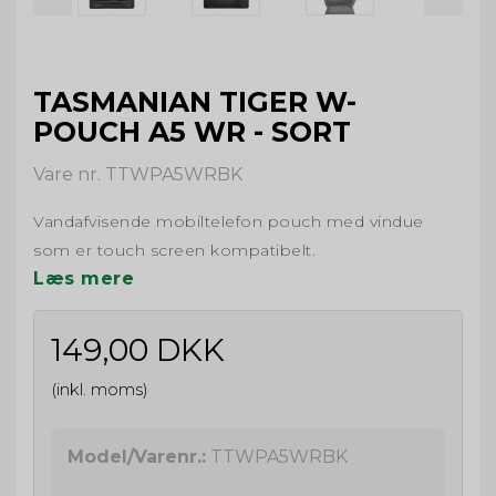
TASMANIAN TIGER W-
POUCH A5 WR - SORT
Vare nr. TTWPA5WRBK
Vandafvisende mobiltelefon pouch med vindue
som er touch screen kompatibelt.
Læs mere
149,00 DKK
(inkl. moms)
Model/Varenr.:
TTWPA5WRBK