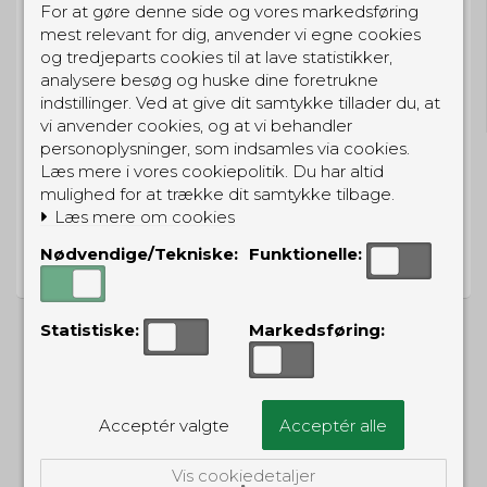
For at gøre denne side og vores markedsføring
mest relevant for dig, anvender vi egne cookies
og tredjeparts cookies til at lave statistikker,
GRATIS LEVERING
analysere besøg og huske dine foretrukne
Til pakkeboks ved køb for 399 kr.
indstillinger. Ved at give dit samtykke tillader du, at
Gratis hjemmelevering for 699 kr.
vi anvender cookies, og at vi behandler
personoplysninger, som indsamles via cookies.
Læs mere i vores cookiepolitik. Du har altid
mulighed for at trække dit samtykke tilbage.
Læs mere om cookies
PRISGARANTI
Nødvendige/Tekniske:
Funktionelle:
Vi har prisgaranti på alle produkter
Statistiske:
Markedsføring:
ALTERNATIVE PRODUKTER
Acceptér valgte
Acceptér alle
Vis cookiedetaljer