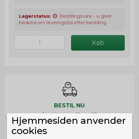
Lagerstatus:
Bestillingsvare - vi giver
besked om leveringstid efter bestilling
Køb
BESTIL NU
så sender vi om
32t 4m 33s
Hjemmesiden anvender
Eller hent i butikken til kl. 17:00
cookies