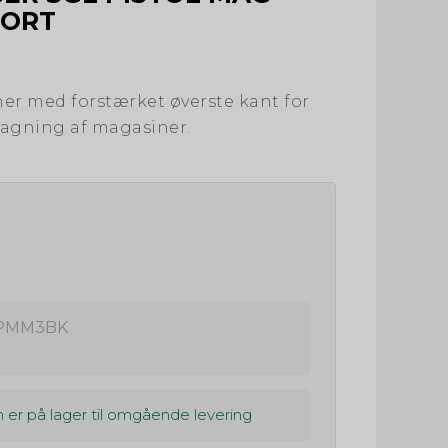
SORT
ner med forstærket øverste kant for
tagning af magasiner.
PMM3BK
 er på lager til omgående levering