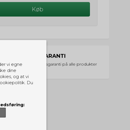
Køb
PRISGARANTI
Vi har prisgaranti på alle produkter
der vi egne
ske dine
okies, og at vi
ookiepolitik. Du
edsføring: