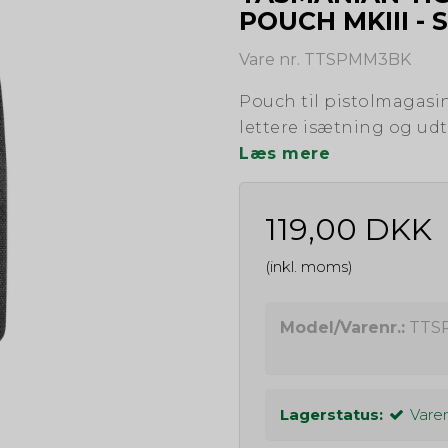
POUCH MKIII - 
Vare nr. TTSPMM3BK
Pouch til pistolmagasi
lettere isætning og ud
Læs mere
119,00 DKK
(inkl. moms)
Model/Varenr.:
TTS
Lagerstatus:
Varen