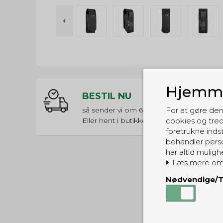
Hjemme
BESTIL NU
så sender vi om
68t 44m 43s
For at gøre den
Eller hent i butikken til kl. 17:00
cookies og tred
foretrukne indst
behandler perso
har altid muligh
Læs mere om
Nødvendige/T