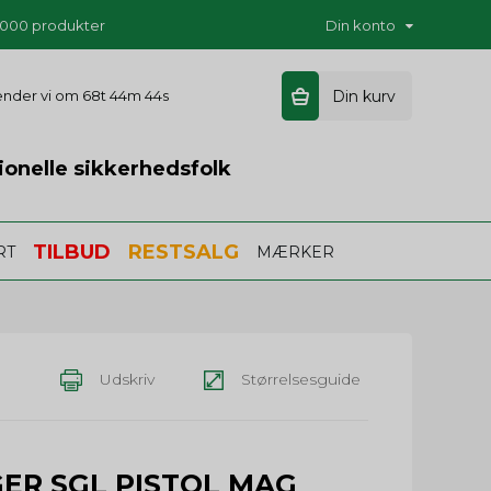
5.000 produkter
Din konto
sender vi om
68t 44m 43s
Din kurv
ionelle sikkerhedsfolk
TILBUD
RESTSALG
RT
MÆRKER
Udskriv
Størrelsesguide
ER SGL PISTOL MAG