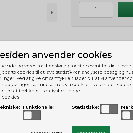
siden anvender cookies
GRATIS LEVERING
Til pakkeboks ved køb for 399 kr.
ne side og vores markedsføring mest relevant for dig, anven
Gratis hjemmelevering for 699 kr.
jeparts cookies til at lave statistikker, analysere besøg og hu
illinger. Ved at give dit samtykke tillader du, at vi anvender co
noplysninger, som indsamles via cookies. Læs mere i vores c
ed for at trække dit samtykke tilbage.
 cookies
ekniske:
Funktionelle:
Statistiske:
Mark
ALTERNATIVE PRODUKTER