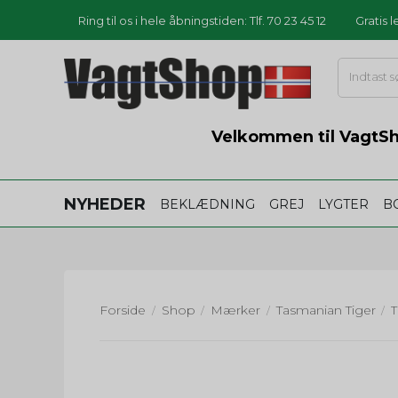
Ring til os i hele åbningstiden: Tlf. 70 23 45 12
Gratis 
Velkommen til VagtSho
NYHEDER
BEKLÆDNING
GREJ
LYGTER
B
Forside
Shop
Mærker
Tasmanian Tiger
/
/
/
/