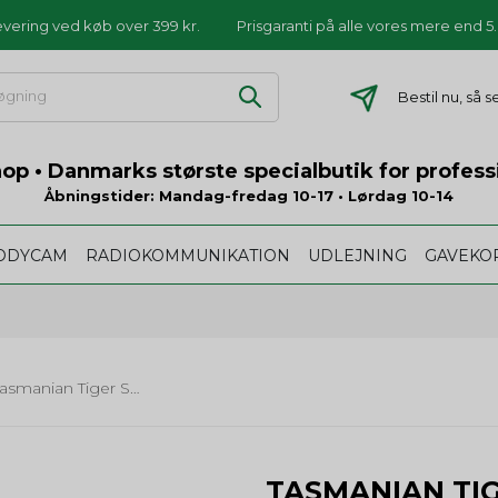
levering ved køb over 399 kr.
Prisgaranti på alle vores mere end 
Bestil nu, så 
p • Danmarks største specialbutik for profess
Åbningstider: Mandag-fredag 10-17 • Lørdag 10-14
ODYCAM
RADIOKOMMUNIKATION
UDLEJNING
GAVEKO
Tasmanian Tiger SGL Pistol Mag Pouch MKIII - sort
TASMANIAN TIG