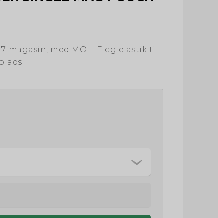
I
17-magasin, med MOLLE og elastik til
plads.