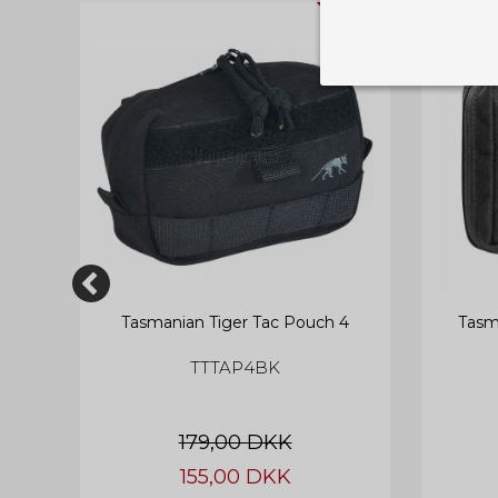
TILBUD
TILBUD
Nødvendige
Tekniske cook
Som navnet a
privatsfære, 
Cookie:
Funktionelle
Funktionelle
PHPSESSID
og indstillin
du har i forho
cookie_consent
ch
Tasmanian Tiger Tac Pouch 4
Tasm
Cookie:
Statistiske
TTTAP4BK
Statistikcook
tempGiftListID
_GRECAPTCHA
hjemmeside. D
der er mest 
finde på side
chosenLang
179,00 DKK
CONSENT
155,00 DKK
Cookie:
Markedsføri
cart_session_info