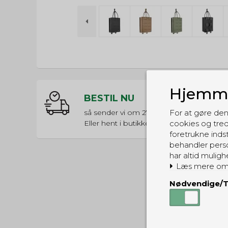
Hjemme
BESTIL NU
så sender vi om
27t 37m 15s
For at gøre den
Eller hent i butikken til kl. 17:00
cookies og tred
foretrukne indst
behandler perso
har altid muligh
Læs mere om
Nødvendige/T