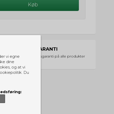
Køb
PRISGARANTI
Vi har prisgaranti på alle produkter
der vi egne
ske dine
okies, og at vi
ookiepolitik. Du
edsføring: