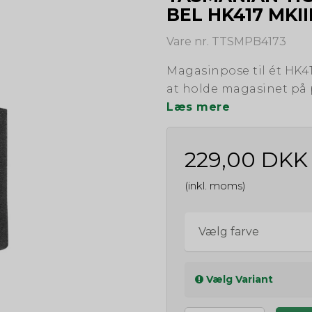
BEL HK417 MKII
Vare nr. TTSMPB4173
Magasinpose til ét HK4
at holde magasinet på 
Læs mere
229,00 DKK
(inkl. moms)
Vælg farve
Vælg Variant