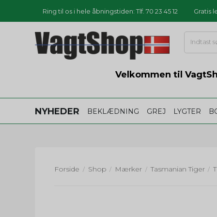
Ring til os i hele åbningstiden: Tlf. 70 23 45 12
Gratis 
Velkommen til VagtSho
NYHEDER
BEKLÆDNING
GREJ
LYGTER
B
Forside
Shop
Mærker
Tasmanian Tiger
/
/
/
/