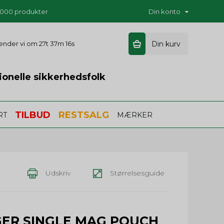
5.000 produkter
Din konto
 sender vi om
27t 37m 15s
Din kurv
ionelle sikkerhedsfolk
TILBUD
RESTSALG
RT
MÆRKER
Udskriv
Størrelsesguide
GER SINGLE MAG POUCH