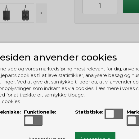
siden anvender cookies
GRATIS LEVERING
Til pakkeboks ved køb for 399 kr.
ne side og vores markedsføring mest relevant for dig, anven
Gratis hjemmelevering for 699 kr.
jeparts cookies til at lave statistikker, analysere besøg og hu
illinger. Ved at give dit samtykke tillader du, at vi anvender co
noplysninger, som indsamles via cookies. Læs mere i vores c
ed for at trække dit samtykke tilbage.
 cookies
ekniske:
Funktionelle:
Statistiske:
Mark
ALTERNATIVE PRODUKTER