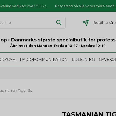
levering ved køb over 399 kr.
Prisgaranti på alle vores mere end 
Bestil nu, så
p • Danmarks største specialbutik for profess
Åbningstider: Mandag-fredag 10-17 • Lørdag 10-14
ODYCAM
RADIOKOMMUNIKATION
UDLEJNING
GAVEKO
Tasmanian Tiger Single Mag Pouch BEL HK417 MKIII
TASMANIAN TI