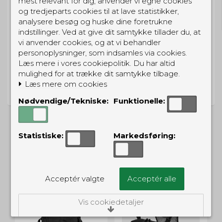
mest relevant for dig, anvender vi egne cookies
og tredjeparts cookies til at lave statistikker,
Til pakkeboks ved køb for 399 kr.
Gratis hjemmelevering for 699 kr.
analysere besøg og huske dine foretrukne
indstillinger. Ved at give dit samtykke tillader du, at
vi anvender cookies, og at vi behandler
personoplysninger, som indsamles via cookies.
Læs mere i vores cookiepolitik. Du har altid
mulighed for at trække dit samtykke tilbage.
PRISGARANTI
Læs mere om cookies
Vi har prisgaranti på alle produkter
Nødvendige/Tekniske:
Funktionelle:
Statistiske:
Markedsføring:
ALTERNATIVE PRODUKTER
Acceptér valgte
Acceptér alle
Vis cookiedetaljer