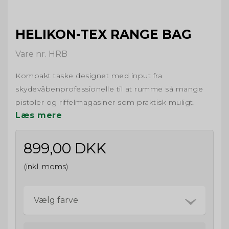
HELIKON-TEX RANGE BAG
Vare nr. HRB
Kompakt taske designet med input fra
skydevåbenprofessionelle til at rumme så mange
pistoler og riffelmagasiner som praktisk muligt.
Læs mere
899,00 DKK
(inkl. moms)
Vælg farve