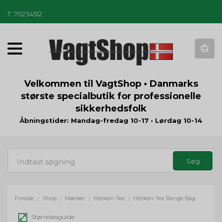
T
.
70234512
T
o
g
g
Velkommen til VagtShop • Danmarks
l
største specialbutik for professionelle
e
sikkerhedsfolk
n
a
Åbningstider: Mandag-fredag 10-17 • Lørdag 10-14
v
i
g
a
t
i
o
Forside
Shop
Mærker
Helikon-Tex
Helikon-Tex Range Bag
/
/
/
/
n
Størrelsesguide