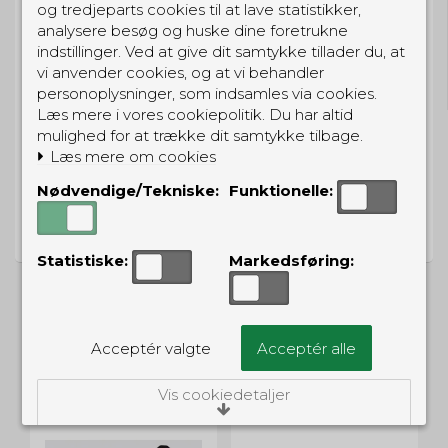
og tredjeparts cookies til at lave statistikker,
analysere besøg og huske dine foretrukne
GRATIS LEVERING
indstillinger. Ved at give dit samtykke tillader du, at
Til pakkeboks ved køb for 399 kr.
vi anvender cookies, og at vi behandler
Gratis hjemmelevering for 699 kr.
personoplysninger, som indsamles via cookies.
Læs mere i vores cookiepolitik. Du har altid
mulighed for at trække dit samtykke tilbage.
Læs mere om cookies
Nødvendige/Tekniske:
Funktionelle:
PRISGARANTI
Vi har prisgaranti på alle produkter
Statistiske:
Markedsføring:
Acceptér valgte
Acceptér alle
ALTERNATIVE PRODUKTER
Vis cookiedetaljer
Nødvendige/Tekniske