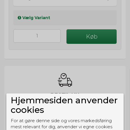
Vælg Variant
Køb
BESTIL NU
Hjemmesiden anvender
så sender vi om
30t 7m 8s
cookies
Eller hent i butikken til kl. 17:00
For at gøre denne side og vores markedsføring
mest relevant for dig, anvender vi egne cookies