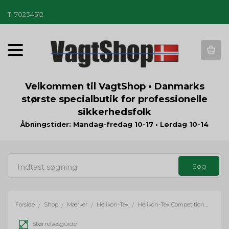
T
.
70234512
T
o
g
g
Velkommen til VagtShop • Danmarks
l
største specialbutik for professionelle
e
sikkerhedsfolk
n
a
Åbningstider: Mandag-fredag 10-17 • Lørdag 10-14
v
i
g
a
t
i
o
Forside
Shop
Mærker
Helikon-Tex
Helikon-Tex Competition Inner Belt
/
/
/
/
n
Størrelsesguide