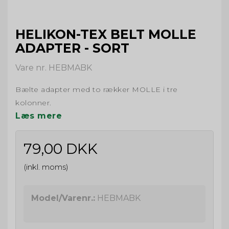
HELIKON-TEX BELT MOLLE
ADAPTER - SORT
Vare nr. HEBMABK
Bælte adapter med to rækker MOLLE i tre
kolonner.
Læs mere
79,00 DKK
(inkl. moms)
Model/Varenr.:
HEBMABK