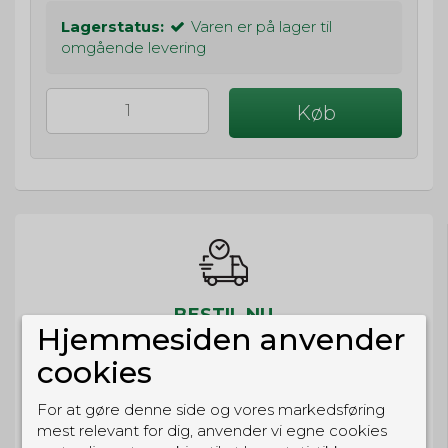
Lagerstatus:
Varen er på lager til
omgående levering
Køb
BESTIL NU
Hjemmesiden anvender
så sender vi om
1t 29m 22s
cookies
Eller hent i butikken til kl. 17:00
For at gøre denne side og vores markedsføring
mest relevant for dig, anvender vi egne cookies