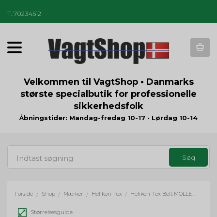
T
.
70234512
T
o
g
g
Velkommen til VagtShop • Danmarks
l
største specialbutik for professionelle
e
sikkerhedsfolk
n
a
Åbningstider: Mandag-fredag 10-17 • Lørdag 10-14
v
i
g
a
t
i
o
Forside
Shop
Mærker
Helikon-Tex
Helikon-Tex Belt MOLLE Adapter - Sort
/
/
/
/
n
Størrelsesguide