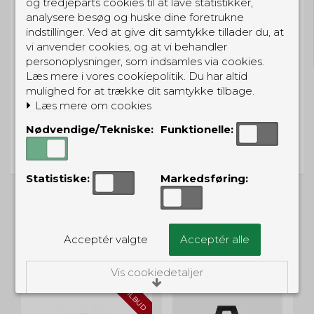
og tredjeparts cookies til at lave statistikker,
analysere besøg og huske dine foretrukne
GRATIS LEVERING
indstillinger. Ved at give dit samtykke tillader du, at
Til pakkeboks ved køb for 399 kr.
vi anvender cookies, og at vi behandler
Gratis hjemmelevering for 699 kr.
personoplysninger, som indsamles via cookies.
Læs mere i vores cookiepolitik. Du har altid
mulighed for at trække dit samtykke tilbage.
Læs mere om cookies
Nødvendige/Tekniske:
Funktionelle:
PRISGARANTI
Vi har prisgaranti på alle produkter
Statistiske:
Markedsføring:
Acceptér valgte
Acceptér alle
ALTERNATIVE PRODUKTER
Vis cookiedetaljer
TILBUD
Nødvendige/Tekniske