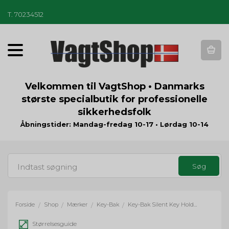
T
.
70234512
T
o
g
g
Velkommen til VagtShop • Danmarks
l
største specialbutik for professionelle
e
sikkerhedsfolk
n
a
Åbningstider: Mandag-fredag 10-17 • Lørdag 10-14
v
i
g
a
t
i
o
Forside
Shop
Mærker
Key-Bak
Key-Bak Silent Key Holder Snap-In - nylon
/
/
/
/
n
Størrelsesguide