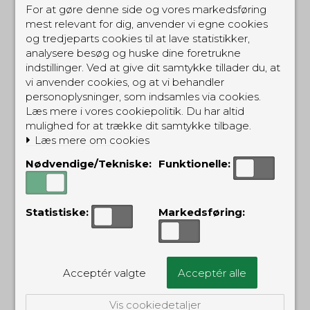
ALTERNATIVE PRODUKTER
For at gøre denne side og vores markedsføring
mest relevant for dig, anvender vi egne cookies
og tredjeparts cookies til at lave statistikker,
analysere besøg og huske dine foretrukne
indstillinger. Ved at give dit samtykke tillader du, at
vi anvender cookies, og at vi behandler
personoplysninger, som indsamles via cookies.
Læs mere i vores cookiepolitik. Du har altid
mulighed for at trække dit samtykke tilbage.
Læs mere om cookies
Nødvendige/Tekniske:
Funktionelle:
Key-Bak Key Chain
Key-Bak Super48
med Kevlarsnor og
bælteloop
KBCH
KB48HKELO
Statistiske:
Markedsføring:
49,00 DKK
195,00 DKK
(inkl. moms)
(inkl. moms)
Acceptér valgte
Acceptér alle
Vis cookiedetaljer