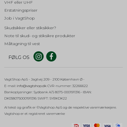
dag
VHF eller UHF
Bruges til at knytte samtykke til en bestemt bruger.
Beskrivelse:
Erstatningspriser
Brugt af Google og indeholder et
_ga (Addwish)
unikt ID til at huske præferencer og
Job i VagtShop
andre oplysninger, såsom dit
Oprindelse:
foretrukne sprog.
Skudsikker eller stiksikker?
Addwish
Note til skud- og stiksikre produkter
Beskrivelse:
OGPC
1 måned
Gemmer et automatisk genereret id, som bruges af
Måltagning til vest
Oprindelse:
Google Analytics. Fra Google.
Google
FØLG OS
intercom-session-XXXXXXXX
Beskrivelse:
Brugt af Google til at aktivere
Oprindelse:
Google Maps-funktionaliteten.
Addwish
Beskrivelse:
cookieconsent_status
365 days
VagtShop ApS
- Jagtvej 209
- 2100 København Ø •
Bruges til at holde styr på sessioner og huske logins og
E-mail
:
info@vagtshop.dk
CVR-nummer
:
32266622
Oprindelse:
samtaler i Intercom.
Google
Bankoplysninger
:
Sydbank A/S 8075-0001911316 • IBAN:
DK0580750001911316 SWIFT: SYBKDK22
auth
Beskrivelse:
Husker på dit cookiesamtykke for
Oprindelse:
Al tekst og grafik er ©Vagtshop ApS og de respektive varemærkeejere.
Google.
Addwish
Vagtshop er et registreret varemærke
Beskrivelse:
AEC
6
Bruges til at identificere brugeren, som er logget ind.
måneder