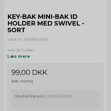
KEY-BAK MINI-BAK ID
HOLDER MED SWIVEL -
SORT
Vare nr. KBMBSWBK
Mini ID holder
Læs mere
99,00 DKK
(inkl. moms)
Model/Varenr.:
KBMBSWBK