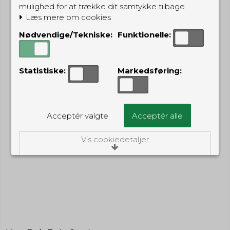
mulighed for at trække dit samtykke tilbage.
Læs mere om cookies
Nødvendige/Tekniske:
Funktionelle:
Statistiske:
Markedsføring:
Acceptér valgte
Acceptér alle
Vis cookiedetaljer
Nødvendige/Tekniske
Tekniske cookies er nødvendige for, at langt
de fleste hjemmesider fungerer, som de
skal. Som navnet angiver, har de kun teknisk
betydning og dermed ikke nogen
indvirkning på din privatsfære, idet de ikke
registrerer, hvad du søger efter på andre
hjemmesider.